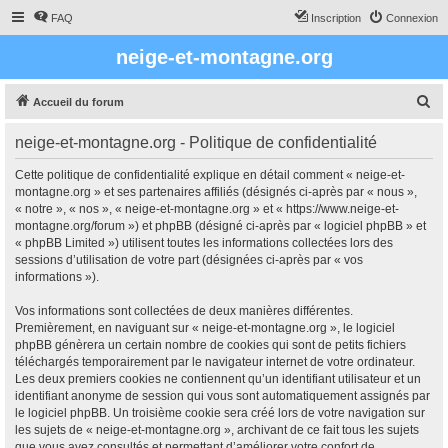
FAQ
Inscription
Connexion
neige-et-montagne.org
R
Accueil du forum
e
neige-et-montagne.org - Politique de confidentialité
c
h
Cette politique de confidentialité explique en détail comment « neige-et-
montagne.org » et ses partenaires affiliés (désignés ci-après par « nous »,
e
« notre », « nos », « neige-et-montagne.org » et « https://www.neige-et-
r
montagne.org/forum ») et phpBB (désigné ci-après par « logiciel phpBB » et
« phpBB Limited ») utilisent toutes les informations collectées lors des
c
sessions d’utilisation de votre part (désignées ci-après par « vos
h
informations »).
e
Vos informations sont collectées de deux manières différentes.
r
Premièrement, en naviguant sur « neige-et-montagne.org », le logiciel
phpBB génèrera un certain nombre de cookies qui sont de petits fichiers
téléchargés temporairement par le navigateur internet de votre ordinateur.
Les deux premiers cookies ne contiennent qu’un identifiant utilisateur et un
identifiant anonyme de session qui vous sont automatiquement assignés par
le logiciel phpBB. Un troisième cookie sera créé lors de votre navigation sur
les sujets de « neige-et-montagne.org », archivant de ce fait tous les sujets
que vous avez consultés et permettant d’améliorer votre confort de