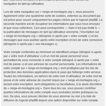
navigation en tant qu’utilisateur.
Lors de votre navigation sur « neige-et-montagne.org », nous pouvons
également créer une quatrième sorte de cookies, externes au document qui
est prévu pour couvrir uniquement les pages créées par le logiciel phpBB. La
seconde manière est de récupérer les informations que vous nous envoyez
et que nous collectons. Ceci peut correspondre — mais n’est pas limité à —
la publication de messages en tant qu’utilisateur anonyme, l’inscription sur
« neige-et-montagne.org » (désignée ci-après par « votre compte ») et les
messages que vous publiez après votre inscription et lors de votre connexion
(désignés ci-après par « vos messages »).
Votre compte contiendra au minimum un identifiant unique (désigné ci-après
par « votre nom d’utilisateur ») et un mot de passe personnel vous
permettant de vous connecter à votre compte (désigné ci-après par « votre
mot de passe ») et une adresse de courriel personnelle. Les informations de
votre compte sur « neige-et-montagne.org » sont protégées par les lois de
protection des données applicables dans le pays qui héberge notre serveur.
Toutes les informations, en-dehors de votre nom d’utilisateur, de votre mot de
passe et de votre adresse de courriel requis par « neige-et-montagne.org »
durant votre inscription, sont obligatoires ou facultatives, à la seule discrétion
de « neige-et-montagne.org ». Dans tous les cas, vous pouvez contrôler
quelles informations de votre compte vous souhaitez rendre publiques ou
non. De plus, vous pouvez décider de vous abonner ou non à la liste de
diffusion du logiciel phpBB depuis une option disponible sur votre compte.