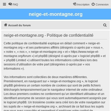
FAQ
Inscription
Connexion
neige-et-montagne.org
R
Accueil du forum
e
neige-et-montagne.org - Politique de confidentialité
c
h
Cette politique de confidentialité explique en détail comment « neige-et-
montagne.org » et ses partenaires affiliés (désignés ci-après par « nous »,
e
« notre », « nos », « neige-et-montagne.org » et « https://www.neige-et-
r
montagne.org/forum ») et phpBB (désigné ci-après par « logiciel phpBB » et
« phpBB Limited ») utilisent toutes les informations collectées lors des
c
sessions d’utilisation de votre part (désignées ci-après par « vos
h
informations »).
e
Vos informations sont collectées de deux manières différentes.
r
Premièrement, en naviguant sur « neige-et-montagne.org », le logiciel
phpBB génèrera un certain nombre de cookies qui sont de petits fichiers
téléchargés temporairement par le navigateur internet de votre ordinateur.
Les deux premiers cookies ne contiennent qu’un identifiant utilisateur et un
identifiant anonyme de session qui vous sont automatiquement assignés par
le logiciel phpBB. Un troisième cookie sera créé lors de votre navigation sur
les sujets de « neige-et-montagne.org », archivant de ce fait tous les sujets
que vous avez consultés et permettant d’améliorer votre confort de