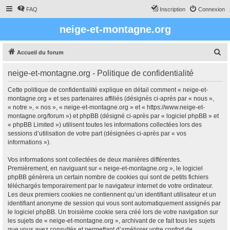
FAQ
Inscription
Connexion
neige-et-montagne.org
R
Accueil du forum
e
neige-et-montagne.org - Politique de confidentialité
c
h
Cette politique de confidentialité explique en détail comment « neige-et-
montagne.org » et ses partenaires affiliés (désignés ci-après par « nous »,
e
« notre », « nos », « neige-et-montagne.org » et « https://www.neige-et-
r
montagne.org/forum ») et phpBB (désigné ci-après par « logiciel phpBB » et
« phpBB Limited ») utilisent toutes les informations collectées lors des
c
sessions d’utilisation de votre part (désignées ci-après par « vos
h
informations »).
e
Vos informations sont collectées de deux manières différentes.
r
Premièrement, en naviguant sur « neige-et-montagne.org », le logiciel
phpBB génèrera un certain nombre de cookies qui sont de petits fichiers
téléchargés temporairement par le navigateur internet de votre ordinateur.
Les deux premiers cookies ne contiennent qu’un identifiant utilisateur et un
identifiant anonyme de session qui vous sont automatiquement assignés par
le logiciel phpBB. Un troisième cookie sera créé lors de votre navigation sur
les sujets de « neige-et-montagne.org », archivant de ce fait tous les sujets
que vous avez consultés et permettant d’améliorer votre confort de