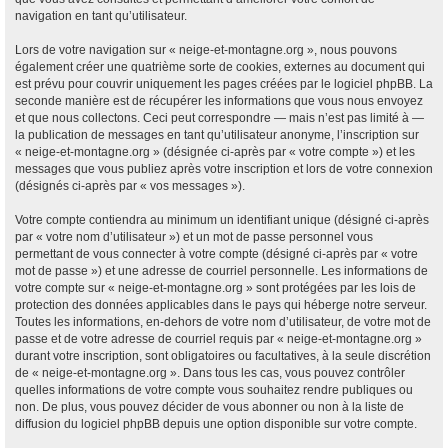
navigation en tant qu’utilisateur.
Lors de votre navigation sur « neige-et-montagne.org », nous pouvons
également créer une quatrième sorte de cookies, externes au document qui
est prévu pour couvrir uniquement les pages créées par le logiciel phpBB. La
seconde manière est de récupérer les informations que vous nous envoyez
et que nous collectons. Ceci peut correspondre — mais n’est pas limité à —
la publication de messages en tant qu’utilisateur anonyme, l’inscription sur
« neige-et-montagne.org » (désignée ci-après par « votre compte ») et les
messages que vous publiez après votre inscription et lors de votre connexion
(désignés ci-après par « vos messages »).
Votre compte contiendra au minimum un identifiant unique (désigné ci-après
par « votre nom d’utilisateur ») et un mot de passe personnel vous
permettant de vous connecter à votre compte (désigné ci-après par « votre
mot de passe ») et une adresse de courriel personnelle. Les informations de
votre compte sur « neige-et-montagne.org » sont protégées par les lois de
protection des données applicables dans le pays qui héberge notre serveur.
Toutes les informations, en-dehors de votre nom d’utilisateur, de votre mot de
passe et de votre adresse de courriel requis par « neige-et-montagne.org »
durant votre inscription, sont obligatoires ou facultatives, à la seule discrétion
de « neige-et-montagne.org ». Dans tous les cas, vous pouvez contrôler
quelles informations de votre compte vous souhaitez rendre publiques ou
non. De plus, vous pouvez décider de vous abonner ou non à la liste de
diffusion du logiciel phpBB depuis une option disponible sur votre compte.