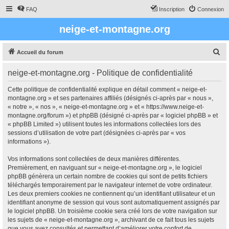
FAQ
Inscription
Connexion
neige-et-montagne.org
R
Accueil du forum
e
neige-et-montagne.org - Politique de confidentialité
c
h
Cette politique de confidentialité explique en détail comment « neige-et-
montagne.org » et ses partenaires affiliés (désignés ci-après par « nous »,
e
« notre », « nos », « neige-et-montagne.org » et « https://www.neige-et-
r
montagne.org/forum ») et phpBB (désigné ci-après par « logiciel phpBB » et
« phpBB Limited ») utilisent toutes les informations collectées lors des
c
sessions d’utilisation de votre part (désignées ci-après par « vos
h
informations »).
e
Vos informations sont collectées de deux manières différentes.
r
Premièrement, en naviguant sur « neige-et-montagne.org », le logiciel
phpBB génèrera un certain nombre de cookies qui sont de petits fichiers
téléchargés temporairement par le navigateur internet de votre ordinateur.
Les deux premiers cookies ne contiennent qu’un identifiant utilisateur et un
identifiant anonyme de session qui vous sont automatiquement assignés par
le logiciel phpBB. Un troisième cookie sera créé lors de votre navigation sur
les sujets de « neige-et-montagne.org », archivant de ce fait tous les sujets
que vous avez consultés et permettant d’améliorer votre confort de