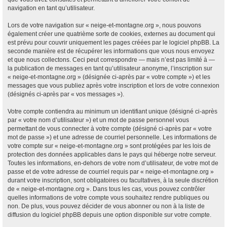
navigation en tant qu’utilisateur.
Lors de votre navigation sur « neige-et-montagne.org », nous pouvons
également créer une quatrième sorte de cookies, externes au document qui
est prévu pour couvrir uniquement les pages créées par le logiciel phpBB. La
seconde manière est de récupérer les informations que vous nous envoyez
et que nous collectons. Ceci peut correspondre — mais n’est pas limité à —
la publication de messages en tant qu’utilisateur anonyme, l’inscription sur
« neige-et-montagne.org » (désignée ci-après par « votre compte ») et les
messages que vous publiez après votre inscription et lors de votre connexion
(désignés ci-après par « vos messages »).
Votre compte contiendra au minimum un identifiant unique (désigné ci-après
par « votre nom d’utilisateur ») et un mot de passe personnel vous
permettant de vous connecter à votre compte (désigné ci-après par « votre
mot de passe ») et une adresse de courriel personnelle. Les informations de
votre compte sur « neige-et-montagne.org » sont protégées par les lois de
protection des données applicables dans le pays qui héberge notre serveur.
Toutes les informations, en-dehors de votre nom d’utilisateur, de votre mot de
passe et de votre adresse de courriel requis par « neige-et-montagne.org »
durant votre inscription, sont obligatoires ou facultatives, à la seule discrétion
de « neige-et-montagne.org ». Dans tous les cas, vous pouvez contrôler
quelles informations de votre compte vous souhaitez rendre publiques ou
non. De plus, vous pouvez décider de vous abonner ou non à la liste de
diffusion du logiciel phpBB depuis une option disponible sur votre compte.