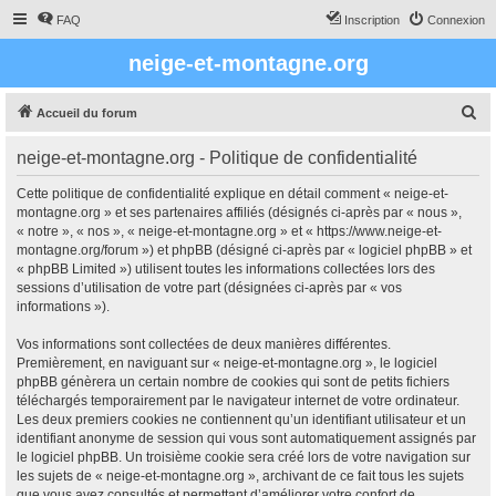
FAQ
Inscription
Connexion
neige-et-montagne.org
R
Accueil du forum
e
neige-et-montagne.org - Politique de confidentialité
c
h
Cette politique de confidentialité explique en détail comment « neige-et-
montagne.org » et ses partenaires affiliés (désignés ci-après par « nous »,
e
« notre », « nos », « neige-et-montagne.org » et « https://www.neige-et-
r
montagne.org/forum ») et phpBB (désigné ci-après par « logiciel phpBB » et
« phpBB Limited ») utilisent toutes les informations collectées lors des
c
sessions d’utilisation de votre part (désignées ci-après par « vos
h
informations »).
e
Vos informations sont collectées de deux manières différentes.
r
Premièrement, en naviguant sur « neige-et-montagne.org », le logiciel
phpBB génèrera un certain nombre de cookies qui sont de petits fichiers
téléchargés temporairement par le navigateur internet de votre ordinateur.
Les deux premiers cookies ne contiennent qu’un identifiant utilisateur et un
identifiant anonyme de session qui vous sont automatiquement assignés par
le logiciel phpBB. Un troisième cookie sera créé lors de votre navigation sur
les sujets de « neige-et-montagne.org », archivant de ce fait tous les sujets
que vous avez consultés et permettant d’améliorer votre confort de