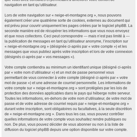
navigation en tant qu’utilisateur.
Lors de votre navigation sur « neige-et-montagne.org », nous pouvons
également créer une quatrième sorte de cookies, externes au document qui
est prévu pour couvrir uniquement les pages créées par le logiciel phpBB. La
seconde manière est de récupérer les informations que vous nous envoyez
et que nous collectons. Ceci peut correspondre — mais n’est pas limité à —
la publication de messages en tant qu’utilisateur anonyme, l’inscription sur
« neige-et-montagne.org » (désignée ci-après par « votre compte ») et les
messages que vous publiez après votre inscription et lors de votre connexion
(désignés ci-après par « vos messages »).
Votre compte contiendra au minimum un identifiant unique (désigné ci-après
par « votre nom d’utilisateur ») et un mot de passe personnel vous
permettant de vous connecter à votre compte (désigné ci-après par « votre
mot de passe ») et une adresse de courriel personnelle. Les informations de
votre compte sur « neige-et-montagne.org » sont protégées par les lois de
protection des données applicables dans le pays qui héberge notre serveur.
Toutes les informations, en-dehors de votre nom d’utilisateur, de votre mot de
passe et de votre adresse de courriel requis par « neige-et-montagne.org »
durant votre inscription, sont obligatoires ou facultatives, à la seule discrétion
de « neige-et-montagne.org ». Dans tous les cas, vous pouvez contrôler
quelles informations de votre compte vous souhaitez rendre publiques ou
non. De plus, vous pouvez décider de vous abonner ou non à la liste de
diffusion du logiciel phpBB depuis une option disponible sur votre compte.