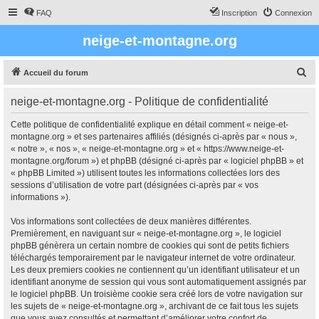
FAQ
Inscription
Connexion
neige-et-montagne.org
R
Accueil du forum
e
neige-et-montagne.org - Politique de confidentialité
c
h
Cette politique de confidentialité explique en détail comment « neige-et-
montagne.org » et ses partenaires affiliés (désignés ci-après par « nous »,
e
« notre », « nos », « neige-et-montagne.org » et « https://www.neige-et-
r
montagne.org/forum ») et phpBB (désigné ci-après par « logiciel phpBB » et
« phpBB Limited ») utilisent toutes les informations collectées lors des
c
sessions d’utilisation de votre part (désignées ci-après par « vos
h
informations »).
e
Vos informations sont collectées de deux manières différentes.
r
Premièrement, en naviguant sur « neige-et-montagne.org », le logiciel
phpBB génèrera un certain nombre de cookies qui sont de petits fichiers
téléchargés temporairement par le navigateur internet de votre ordinateur.
Les deux premiers cookies ne contiennent qu’un identifiant utilisateur et un
identifiant anonyme de session qui vous sont automatiquement assignés par
le logiciel phpBB. Un troisième cookie sera créé lors de votre navigation sur
les sujets de « neige-et-montagne.org », archivant de ce fait tous les sujets
que vous avez consultés et permettant d’améliorer votre confort de