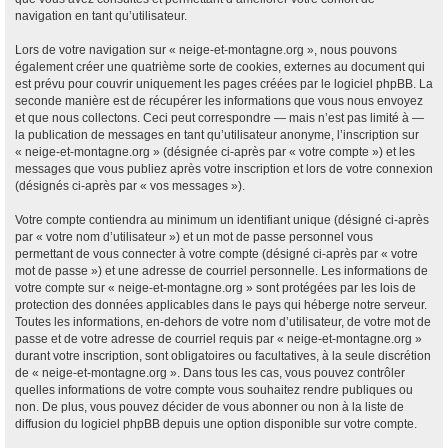
navigation en tant qu’utilisateur.
Lors de votre navigation sur « neige-et-montagne.org », nous pouvons
également créer une quatrième sorte de cookies, externes au document qui
est prévu pour couvrir uniquement les pages créées par le logiciel phpBB. La
seconde manière est de récupérer les informations que vous nous envoyez
et que nous collectons. Ceci peut correspondre — mais n’est pas limité à —
la publication de messages en tant qu’utilisateur anonyme, l’inscription sur
« neige-et-montagne.org » (désignée ci-après par « votre compte ») et les
messages que vous publiez après votre inscription et lors de votre connexion
(désignés ci-après par « vos messages »).
Votre compte contiendra au minimum un identifiant unique (désigné ci-après
par « votre nom d’utilisateur ») et un mot de passe personnel vous
permettant de vous connecter à votre compte (désigné ci-après par « votre
mot de passe ») et une adresse de courriel personnelle. Les informations de
votre compte sur « neige-et-montagne.org » sont protégées par les lois de
protection des données applicables dans le pays qui héberge notre serveur.
Toutes les informations, en-dehors de votre nom d’utilisateur, de votre mot de
passe et de votre adresse de courriel requis par « neige-et-montagne.org »
durant votre inscription, sont obligatoires ou facultatives, à la seule discrétion
de « neige-et-montagne.org ». Dans tous les cas, vous pouvez contrôler
quelles informations de votre compte vous souhaitez rendre publiques ou
non. De plus, vous pouvez décider de vous abonner ou non à la liste de
diffusion du logiciel phpBB depuis une option disponible sur votre compte.