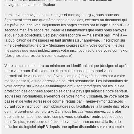
navigation en tant qu’utilisateur.
Lors de votre navigation sur « neige-et-montagne.org », nous pouvons
également créer une quatrième sorte de cookies, externes au document qui
est prévu pour couvrir uniquement les pages créées par le logiciel phpBB. La
seconde manière est de récupérer les informations que vous nous envoyez
et que nous collectons. Ceci peut correspondre — mais n’est pas limité à —
la publication de messages en tant qu’utilisateur anonyme, l’inscription sur
« neige-et-montagne.org » (désignée ci-après par « votre compte ») et les
messages que vous publiez après votre inscription et lors de votre connexion
(désignés ci-après par « vos messages »).
Votre compte contiendra au minimum un identifiant unique (désigné ci-après
par « votre nom d’utilisateur ») et un mot de passe personnel vous
permettant de vous connecter à votre compte (désigné ci-après par « votre
mot de passe ») et une adresse de courriel personnelle. Les informations de
votre compte sur « neige-et-montagne.org » sont protégées par les lois de
protection des données applicables dans le pays qui héberge notre serveur.
Toutes les informations, en-dehors de votre nom d’utilisateur, de votre mot de
passe et de votre adresse de courriel requis par « neige-et-montagne.org »
durant votre inscription, sont obligatoires ou facultatives, à la seule discrétion
de « neige-et-montagne.org ». Dans tous les cas, vous pouvez contrôler
quelles informations de votre compte vous souhaitez rendre publiques ou
non. De plus, vous pouvez décider de vous abonner ou non à la liste de
diffusion du logiciel phpBB depuis une option disponible sur votre compte.