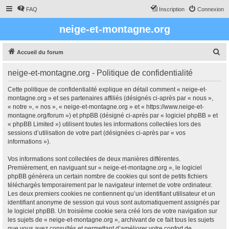
FAQ
Inscription
Connexion
neige-et-montagne.org
R
Accueil du forum
e
neige-et-montagne.org - Politique de confidentialité
c
h
Cette politique de confidentialité explique en détail comment « neige-et-
montagne.org » et ses partenaires affiliés (désignés ci-après par « nous »,
e
« notre », « nos », « neige-et-montagne.org » et « https://www.neige-et-
r
montagne.org/forum ») et phpBB (désigné ci-après par « logiciel phpBB » et
« phpBB Limited ») utilisent toutes les informations collectées lors des
c
sessions d’utilisation de votre part (désignées ci-après par « vos
h
informations »).
e
Vos informations sont collectées de deux manières différentes.
r
Premièrement, en naviguant sur « neige-et-montagne.org », le logiciel
phpBB génèrera un certain nombre de cookies qui sont de petits fichiers
téléchargés temporairement par le navigateur internet de votre ordinateur.
Les deux premiers cookies ne contiennent qu’un identifiant utilisateur et un
identifiant anonyme de session qui vous sont automatiquement assignés par
le logiciel phpBB. Un troisième cookie sera créé lors de votre navigation sur
les sujets de « neige-et-montagne.org », archivant de ce fait tous les sujets
que vous avez consultés et permettant d’améliorer votre confort de