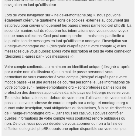
navigation en tant qu’utilisateur.
Lors de votre navigation sur « neige-et-montagne.org », nous pouvons
également créer une quatrième sorte de cookies, externes au document qui
est prévu pour couvrir uniquement les pages créées par le logiciel phpBB. La
seconde manière est de récupérer les informations que vous nous envoyez
et que nous collectons. Ceci peut correspondre — mais n’est pas limité à —
la publication de messages en tant qu’utilisateur anonyme, l’inscription sur
« neige-et-montagne.org » (désignée ci-après par « votre compte ») et les
messages que vous publiez après votre inscription et lors de votre connexion
(désignés ci-après par « vos messages »).
Votre compte contiendra au minimum un identifiant unique (désigné ci-après
par « votre nom d’utilisateur ») et un mot de passe personnel vous
permettant de vous connecter à votre compte (désigné ci-après par « votre
mot de passe ») et une adresse de courriel personnelle. Les informations de
votre compte sur « neige-et-montagne.org » sont protégées par les lois de
protection des données applicables dans le pays qui héberge notre serveur.
Toutes les informations, en-dehors de votre nom d’utilisateur, de votre mot de
passe et de votre adresse de courriel requis par « neige-et-montagne.org »
durant votre inscription, sont obligatoires ou facultatives, à la seule discrétion
de « neige-et-montagne.org ». Dans tous les cas, vous pouvez contrôler
quelles informations de votre compte vous souhaitez rendre publiques ou
non. De plus, vous pouvez décider de vous abonner ou non à la liste de
diffusion du logiciel phpBB depuis une option disponible sur votre compte.