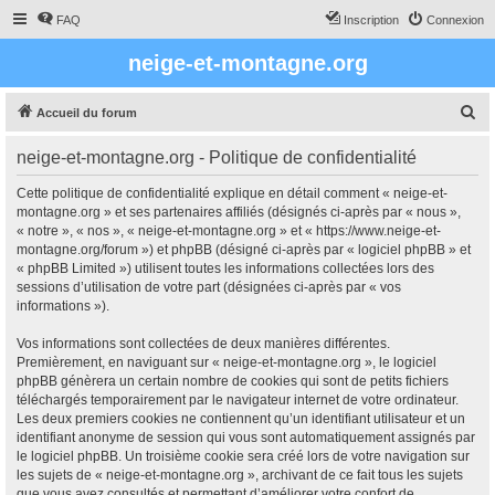
FAQ
Inscription
Connexion
neige-et-montagne.org
R
Accueil du forum
e
neige-et-montagne.org - Politique de confidentialité
c
h
Cette politique de confidentialité explique en détail comment « neige-et-
montagne.org » et ses partenaires affiliés (désignés ci-après par « nous »,
e
« notre », « nos », « neige-et-montagne.org » et « https://www.neige-et-
r
montagne.org/forum ») et phpBB (désigné ci-après par « logiciel phpBB » et
« phpBB Limited ») utilisent toutes les informations collectées lors des
c
sessions d’utilisation de votre part (désignées ci-après par « vos
h
informations »).
e
Vos informations sont collectées de deux manières différentes.
r
Premièrement, en naviguant sur « neige-et-montagne.org », le logiciel
phpBB génèrera un certain nombre de cookies qui sont de petits fichiers
téléchargés temporairement par le navigateur internet de votre ordinateur.
Les deux premiers cookies ne contiennent qu’un identifiant utilisateur et un
identifiant anonyme de session qui vous sont automatiquement assignés par
le logiciel phpBB. Un troisième cookie sera créé lors de votre navigation sur
les sujets de « neige-et-montagne.org », archivant de ce fait tous les sujets
que vous avez consultés et permettant d’améliorer votre confort de