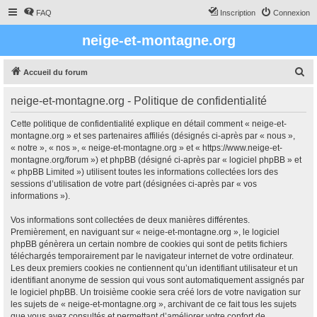
FAQ
Inscription
Connexion
neige-et-montagne.org
R
Accueil du forum
e
neige-et-montagne.org - Politique de confidentialité
c
h
Cette politique de confidentialité explique en détail comment « neige-et-
montagne.org » et ses partenaires affiliés (désignés ci-après par « nous »,
e
« notre », « nos », « neige-et-montagne.org » et « https://www.neige-et-
r
montagne.org/forum ») et phpBB (désigné ci-après par « logiciel phpBB » et
« phpBB Limited ») utilisent toutes les informations collectées lors des
c
sessions d’utilisation de votre part (désignées ci-après par « vos
h
informations »).
e
Vos informations sont collectées de deux manières différentes.
r
Premièrement, en naviguant sur « neige-et-montagne.org », le logiciel
phpBB génèrera un certain nombre de cookies qui sont de petits fichiers
téléchargés temporairement par le navigateur internet de votre ordinateur.
Les deux premiers cookies ne contiennent qu’un identifiant utilisateur et un
identifiant anonyme de session qui vous sont automatiquement assignés par
le logiciel phpBB. Un troisième cookie sera créé lors de votre navigation sur
les sujets de « neige-et-montagne.org », archivant de ce fait tous les sujets
que vous avez consultés et permettant d’améliorer votre confort de