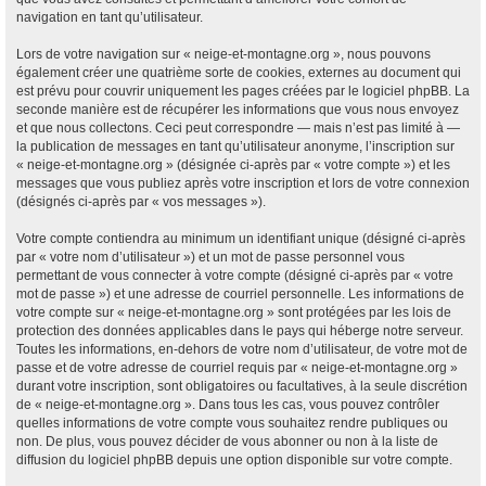
navigation en tant qu’utilisateur.
Lors de votre navigation sur « neige-et-montagne.org », nous pouvons
également créer une quatrième sorte de cookies, externes au document qui
est prévu pour couvrir uniquement les pages créées par le logiciel phpBB. La
seconde manière est de récupérer les informations que vous nous envoyez
et que nous collectons. Ceci peut correspondre — mais n’est pas limité à —
la publication de messages en tant qu’utilisateur anonyme, l’inscription sur
« neige-et-montagne.org » (désignée ci-après par « votre compte ») et les
messages que vous publiez après votre inscription et lors de votre connexion
(désignés ci-après par « vos messages »).
Votre compte contiendra au minimum un identifiant unique (désigné ci-après
par « votre nom d’utilisateur ») et un mot de passe personnel vous
permettant de vous connecter à votre compte (désigné ci-après par « votre
mot de passe ») et une adresse de courriel personnelle. Les informations de
votre compte sur « neige-et-montagne.org » sont protégées par les lois de
protection des données applicables dans le pays qui héberge notre serveur.
Toutes les informations, en-dehors de votre nom d’utilisateur, de votre mot de
passe et de votre adresse de courriel requis par « neige-et-montagne.org »
durant votre inscription, sont obligatoires ou facultatives, à la seule discrétion
de « neige-et-montagne.org ». Dans tous les cas, vous pouvez contrôler
quelles informations de votre compte vous souhaitez rendre publiques ou
non. De plus, vous pouvez décider de vous abonner ou non à la liste de
diffusion du logiciel phpBB depuis une option disponible sur votre compte.