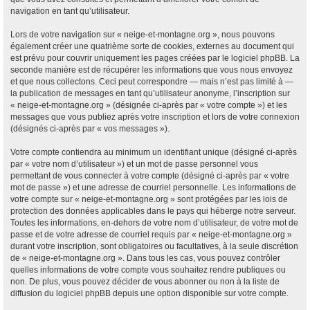
navigation en tant qu’utilisateur.
Lors de votre navigation sur « neige-et-montagne.org », nous pouvons
également créer une quatrième sorte de cookies, externes au document qui
est prévu pour couvrir uniquement les pages créées par le logiciel phpBB. La
seconde manière est de récupérer les informations que vous nous envoyez
et que nous collectons. Ceci peut correspondre — mais n’est pas limité à —
la publication de messages en tant qu’utilisateur anonyme, l’inscription sur
« neige-et-montagne.org » (désignée ci-après par « votre compte ») et les
messages que vous publiez après votre inscription et lors de votre connexion
(désignés ci-après par « vos messages »).
Votre compte contiendra au minimum un identifiant unique (désigné ci-après
par « votre nom d’utilisateur ») et un mot de passe personnel vous
permettant de vous connecter à votre compte (désigné ci-après par « votre
mot de passe ») et une adresse de courriel personnelle. Les informations de
votre compte sur « neige-et-montagne.org » sont protégées par les lois de
protection des données applicables dans le pays qui héberge notre serveur.
Toutes les informations, en-dehors de votre nom d’utilisateur, de votre mot de
passe et de votre adresse de courriel requis par « neige-et-montagne.org »
durant votre inscription, sont obligatoires ou facultatives, à la seule discrétion
de « neige-et-montagne.org ». Dans tous les cas, vous pouvez contrôler
quelles informations de votre compte vous souhaitez rendre publiques ou
non. De plus, vous pouvez décider de vous abonner ou non à la liste de
diffusion du logiciel phpBB depuis une option disponible sur votre compte.