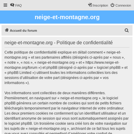
FAQ
Inscription
Connexion
neige-et-montagne.org
R
Accueil du forum
e
neige-et-montagne.org - Politique de confidentialité
c
h
Cette politique de confidentialité explique en détail comment « neige-et-
montagne.org » et ses partenaires affiliés (désignés ci-après par « nous »,
e
« notre », « nos », « neige-et-montagne.org » et « https://www.neige-et-
r
montagne.org/forum ») et phpBB (désigné ci-après par « logiciel phpBB » et
« phpBB Limited ») utilisent toutes les informations collectées lors des
c
sessions d’utilisation de votre part (désignées ci-après par « vos
h
informations »).
e
Vos informations sont collectées de deux manières différentes.
r
Premièrement, en naviguant sur « neige-et-montagne.org », le logiciel
phpBB génèrera un certain nombre de cookies qui sont de petits fichiers
téléchargés temporairement par le navigateur internet de votre ordinateur.
Les deux premiers cookies ne contiennent qu’un identifiant utilisateur et un
identifiant anonyme de session qui vous sont automatiquement assignés par
le logiciel phpBB. Un troisième cookie sera créé lors de votre navigation sur
les sujets de « neige-et-montagne.org », archivant de ce fait tous les sujets
que vous avez consultés et permettant d’améliorer votre confort de