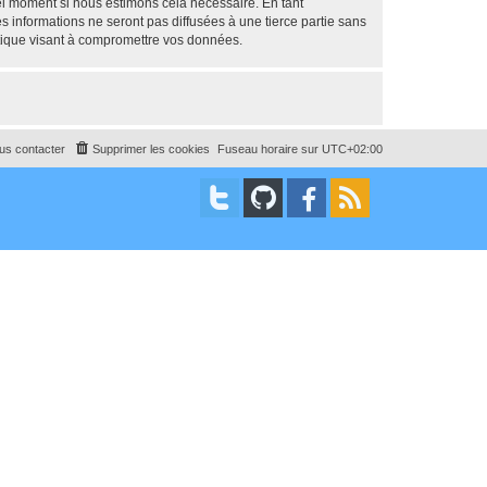
uel moment si nous estimons cela nécessaire. En tant
 informations ne seront pas diffusées à une tierce partie sans
tique visant à compromettre vos données.
us contacter
Supprimer les cookies
Fuseau horaire sur
UTC+02:00