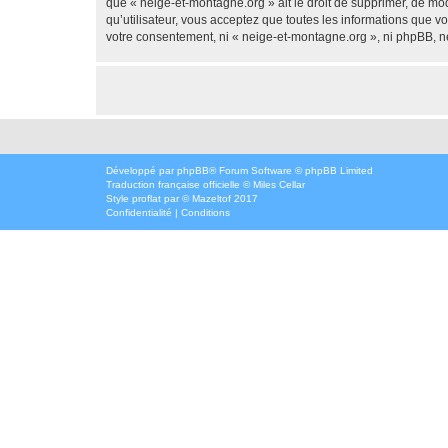
que « neige-et-montagne.org » ait le droit de supprimer, de mod
qu’utilisateur, vous acceptez que toutes les informations que 
votre consentement, ni « neige-et-montagne.org », ni phpBB, n
Développé par
phpBB
® Forum Software © phpBB Limited
Traduction française officielle
©
Miles Cellar
Style
proflat
par ©
Mazeltof
2017
Confidentialité
|
Conditions