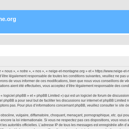
ne.org
« nous », « notre », « nos », « neige-et-montagne.org » et « https://www.neige-et
’être légalement responsable de toutes les conditions suivantes, veuillez ne pas 
rons de vous informer de ces modifications, bien que nous vous conseillons de vér
ations aient été effectuées, vous acceptez d’être légalement responsable des condi
 logiciel phpBB » et « phpBB Limited ») qui est un logiciel de forum de discussio
iel phpBB a pour seul but de faciliter les discussions sur internet et phpBB Limit
ptons pas. Pour plus d’informations concernant phpBB, veuillez consulter
le site 
obscène, vulgaire, diffamatoire, choquant, menaçant, pornographique, etc. qui pourr
encore la loi internationale. Si vous ne respectez pas ces dispositions, vous vous
 et les autorités officielles. L’adresse IP de tous les messages est enregistrée afin 