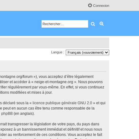
Connexion
Rechercher
Recherche avancé
Langue :
-montagne.org/forum »), vous acceptez d’être légalement
utiliser et accéder à « neige-et-montagne.org ». Nous pouvons
ifier régulièrement par vous-même. En effet, si vous continuez
tions modifiées et mises à jour.
ns déclaré sous la «
licence publique générale GNU 2.0
» et qui
ed ne peut en aucun cas être tenu comme responsable de la
de phpBB
(en anglais).
ait transgresser la législation de votre pays, du pays dans
 exposez à un bannissement immédiat et définitif et nous nous
d’aider au renforcement de ces conditions. Vous acceptez le fait