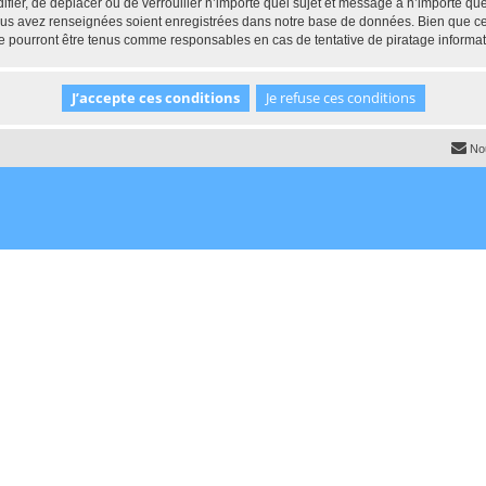
ifier, de déplacer ou de verrouiller n’importe quel sujet et message à n’importe q
vous avez renseignées soient enregistrées dans notre base de données. Bien que ces
e pourront être tenus comme responsables en cas de tentative de piratage informa
No