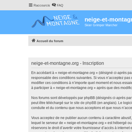
Raccourcis
FAQ
neige-et-montag
Skier Grimper Marcher
Accueil du forum
neige-et-montagne.org - Inscription
En accédant à « neige-et-montagne.org » (désigné ci-après par 
responsable des conditions suivantes. Si vous n’acceptez pas d
modifier ces conditions à n’importe quel moment et nous essaie
à participer à « neige-et-montagne.org » après que des modific
Nos forums sont développés par phpBB (désignés ci-après par «
peut être téléchargé sur
le site de phpBB
(en anglais). Le logic
conduite et du contenu que nous acceptons et que nous n’acce
Vous acceptez de ne publier aucun contenu à caractère abusif, 
lequel le serveur de « neige-et-montagne.org » est hébergé ou 
réservons le droit d’avertir votre fournisseur d’accès à internet