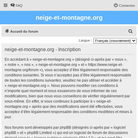
FAQ
Connexion
neige-et-montagne.org
R
Accueil du forum
e
Langue :
c
neige-et-montagne.org - Inscription
h
En accédant à « neige-et-montagne.org » (désigné ci-après par « nous »,
e
« notre », « nos », « neige-et-montagne.org » et « https://www.neige-et-
r
montagne.org/forum »), vous acceptez d’être légalement responsable des
conditions suivantes. Si vous n’acceptez pas d’être légalement responsable
c
de toutes les conditions suivantes, veuillez ne pas utiliser et accéder à
h
« neige-et-montagne.org ». Nous pouvons modifier ces conditions à
e
n’importe quel moment et nous essaierons de vous informer de ces
modifications, bien que nous vous conseillons de vérifier régulièrement par
r
vous-même. En effet, si vous continuez à participer à « neige-et-
montagne.org » après que des modifications aient été effectuées, vous
acceptez d’être légalement responsable des conditions modifiées et mises à
jour.
Nos forums sont développés par phpBB (désignés ci-après par « logiciel
phpBB » et « phpBB Limited ») qui est un logiciel de forum de discussions