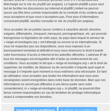
déclaré sous la «
licence publique générale GNU 2.0
» et qui peut être
téléchargé sur
le site de phpBB
(en anglais). Le logiciel phpBB a pour seul
but de faciliter les discussions sur internet et phpBB Limited ne peut en
aucun cas être tenu comme responsable de la conduite et du contenu que
nous acceptons et que nous n’acceptons pas. Pour plus d’informations
concernant phpBB, veuillez consulter
le site de phpBB
(en anglais).
Vous acceptez de ne publier aucun contenu à caractère abusif, obscène,
vulgaire, diffamatoire, choquant, menaçant, pornographique, etc. qui pourrait
transgresser la législation de votre pays, du pays dans lequel le serveur de
« neige-et-montagne.org » est hébergé ou encore la loi internationale. Si
vous ne respectez pas ces dispositions, vous vous exposez à un
bannissement immédiat et définitif et nous nous réservons le droit d’avertir
votre fournisseur d’accès à internet et les autorités officielles. L’adresse IP de
tous les messages est enregistrée afin d’aider au renforcement de ces
conditions. Vous acceptez le fait que « neige-et-montagne.org » ait le droit de
supprimer, de modifier, de déplacer ou de verrouiller n’importe quel sujet et
message à n’importe quel moment si nous estimons cela nécessaire. En tant
qu’utilisateur, vous acceptez que toutes les informations que vous avez
renseignées soient enregistrées dans notre base de données. Bien que ces
informations ne seront pas diffusées à une tierce partie sans votre
consentement, ni « neige-et-montagne.org », ni phpBB, ne pourront être
tenus comme responsables en cas de tentative de piratage informatique
visant à compromettre vos données.