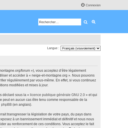
Connexion
Rechercher
Recherche avancé
Langue :
-montagne.org/forum »), vous acceptez d’être légalement
utiliser et accéder à « neige-et-montagne.org ». Nous pouvons
ifier régulièrement par vous-même. En effet, si vous continuez
tions modifiées et mises à jour.
ns déclaré sous la «
licence publique générale GNU 2.0
» et qui
ed ne peut en aucun cas être tenu comme responsable de la
de phpBB
(en anglais).
ait transgresser la législation de votre pays, du pays dans
 exposez à un bannissement immédiat et définitif et nous nous
d’aider au renforcement de ces conditions. Vous acceptez le fait