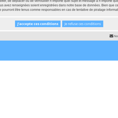
ifier, de déplacer ou de verrouiller n’importe quel sujet et message à n’importe q
vous avez renseignées soient enregistrées dans notre base de données. Bien que ces
e pourront être tenus comme responsables en cas de tentative de piratage informa
No