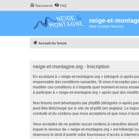
Raccourcis
FAQ
neige-et-montag
Skier Grimper Marcher
Accueil du forum
neige-et-montagne.org - Inscription
En accédant à « neige-et-montagne.org » (désigné ci-après par 
responsable des conditions suivantes. Si vous n’acceptez pas d
modifier ces conditions à n’importe quel moment et nous essaie
à participer à « neige-et-montagne.org » après que des modific
Nos forums sont développés par phpBB (désignés ci-après par «
peut être téléchargé sur
le site de phpBB
(en anglais). Le logic
conduite et du contenu que nous acceptons et que nous n’acce
Vous acceptez de ne publier aucun contenu à caractère abusif, 
lequel le serveur de « neige-et-montagne.org » est hébergé ou 
réservons le droit d’avertir votre fournisseur d’accès à internet