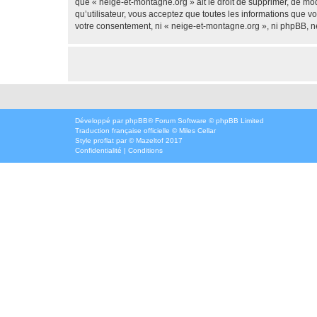
que « neige-et-montagne.org » ait le droit de supprimer, de mod
qu’utilisateur, vous acceptez que toutes les informations que 
votre consentement, ni « neige-et-montagne.org », ni phpBB, n
Développé par
phpBB
® Forum Software © phpBB Limited
Traduction française officielle
©
Miles Cellar
Style
proflat
par ©
Mazeltof
2017
Confidentialité
|
Conditions