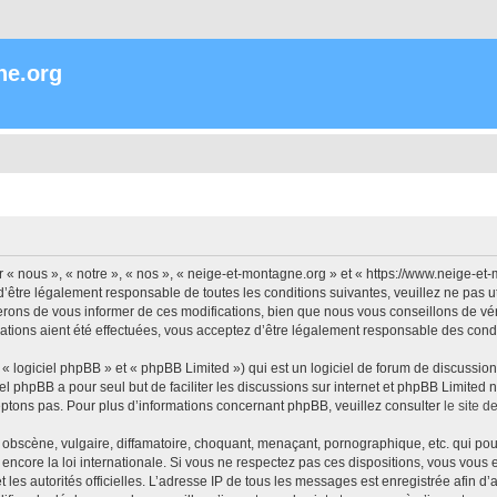
ne.org
« nous », « notre », « nos », « neige-et-montagne.org » et « https://www.neige-et
’être légalement responsable de toutes les conditions suivantes, veuillez ne pas 
rons de vous informer de ces modifications, bien que nous vous conseillons de vér
ations aient été effectuées, vous acceptez d’être légalement responsable des condi
 logiciel phpBB » et « phpBB Limited ») qui est un logiciel de forum de discussio
iel phpBB a pour seul but de faciliter les discussions sur internet et phpBB Limit
ptons pas. Pour plus d’informations concernant phpBB, veuillez consulter
le site 
obscène, vulgaire, diffamatoire, choquant, menaçant, pornographique, etc. qui pourr
encore la loi internationale. Si vous ne respectez pas ces dispositions, vous vous
 et les autorités officielles. L’adresse IP de tous les messages est enregistrée afin 