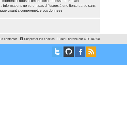
uel moment si nous estimons cela nécessaire. En tant
 informations ne seront pas diffusées à une tierce partie sans
tique visant à compromettre vos données.
us contacter
Supprimer les cookies
Fuseau horaire sur
UTC+02:00