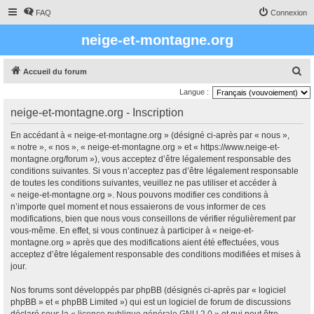
FAQ
Connexion
neige-et-montagne.org
R
Accueil du forum
e
Langue :
c
neige-et-montagne.org - Inscription
h
En accédant à « neige-et-montagne.org » (désigné ci-après par « nous »,
e
« notre », « nos », « neige-et-montagne.org » et « https://www.neige-et-
r
montagne.org/forum »), vous acceptez d’être légalement responsable des
conditions suivantes. Si vous n’acceptez pas d’être légalement responsable
c
de toutes les conditions suivantes, veuillez ne pas utiliser et accéder à
h
« neige-et-montagne.org ». Nous pouvons modifier ces conditions à
e
n’importe quel moment et nous essaierons de vous informer de ces
modifications, bien que nous vous conseillons de vérifier régulièrement par
r
vous-même. En effet, si vous continuez à participer à « neige-et-
montagne.org » après que des modifications aient été effectuées, vous
acceptez d’être légalement responsable des conditions modifiées et mises à
jour.
Nos forums sont développés par phpBB (désignés ci-après par « logiciel
phpBB » et « phpBB Limited ») qui est un logiciel de forum de discussions