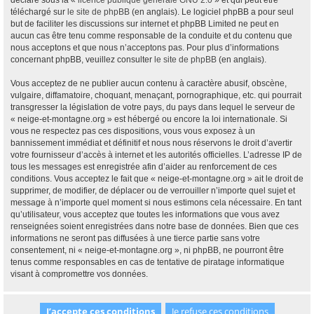
déclaré sous la «
licence publique générale GNU 2.0
» et qui peut être
téléchargé sur
le site de phpBB
(en anglais). Le logiciel phpBB a pour seul
but de faciliter les discussions sur internet et phpBB Limited ne peut en
aucun cas être tenu comme responsable de la conduite et du contenu que
nous acceptons et que nous n’acceptons pas. Pour plus d’informations
concernant phpBB, veuillez consulter
le site de phpBB
(en anglais).
Vous acceptez de ne publier aucun contenu à caractère abusif, obscène,
vulgaire, diffamatoire, choquant, menaçant, pornographique, etc. qui pourrait
transgresser la législation de votre pays, du pays dans lequel le serveur de
« neige-et-montagne.org » est hébergé ou encore la loi internationale. Si
vous ne respectez pas ces dispositions, vous vous exposez à un
bannissement immédiat et définitif et nous nous réservons le droit d’avertir
votre fournisseur d’accès à internet et les autorités officielles. L’adresse IP de
tous les messages est enregistrée afin d’aider au renforcement de ces
conditions. Vous acceptez le fait que « neige-et-montagne.org » ait le droit de
supprimer, de modifier, de déplacer ou de verrouiller n’importe quel sujet et
message à n’importe quel moment si nous estimons cela nécessaire. En tant
qu’utilisateur, vous acceptez que toutes les informations que vous avez
renseignées soient enregistrées dans notre base de données. Bien que ces
informations ne seront pas diffusées à une tierce partie sans votre
consentement, ni « neige-et-montagne.org », ni phpBB, ne pourront être
tenus comme responsables en cas de tentative de piratage informatique
visant à compromettre vos données.