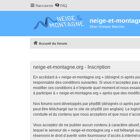
Raccourcis
FAQ
neige-et-montag
Skier Grimper Marcher
Accueil du forum
neige-et-montagne.org - Inscription
En accédant à « neige-et-montagne.org » (désigné ci-après par 
responsable des conditions suivantes. Si vous n’acceptez pas d
modifier ces conditions à n’importe quel moment et nous essaie
à participer à « neige-et-montagne.org » après que des modific
Nos forums sont développés par phpBB (désignés ci-après par «
peut être téléchargé sur
le site de phpBB
(en anglais). Le logic
conduite et du contenu que nous acceptons et que nous n’acce
Vous acceptez de ne publier aucun contenu à caractère abusif, 
lequel le serveur de « neige-et-montagne.org » est hébergé ou 
réservons le droit d’avertir votre fournisseur d’accès à internet