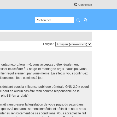
Connexion
Rechercher
Recherche avancé
Langue :
-montagne.org/forum »), vous acceptez d’être légalement
utiliser et accéder à « neige-et-montagne.org ». Nous pouvons
ifier régulièrement par vous-même. En effet, si vous continuez
tions modifiées et mises à jour.
ns déclaré sous la «
licence publique générale GNU 2.0
» et qui
ed ne peut en aucun cas être tenu comme responsable de la
de phpBB
(en anglais).
ait transgresser la législation de votre pays, du pays dans
 exposez à un bannissement immédiat et définitif et nous nous
d’aider au renforcement de ces conditions. Vous acceptez le fait