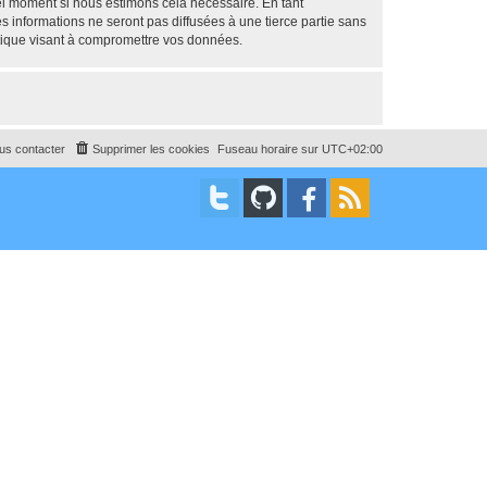
uel moment si nous estimons cela nécessaire. En tant
 informations ne seront pas diffusées à une tierce partie sans
tique visant à compromettre vos données.
us contacter
Supprimer les cookies
Fuseau horaire sur
UTC+02:00