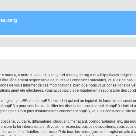
ne.org
« nous », « notre », « nos », « neige-et-montagne.org » et « https://www.neige-et
’être légalement responsable de toutes les conditions suivantes, veuillez ne pas 
rons de vous informer de ces modifications, bien que nous vous conseillons de vér
ations aient été effectuées, vous acceptez d’être légalement responsable des condi
 logiciel phpBB » et « phpBB Limited ») qui est un logiciel de forum de discussio
iel phpBB a pour seul but de faciliter les discussions sur internet et phpBB Limit
ptons pas. Pour plus d’informations concernant phpBB, veuillez consulter
le site 
obscène, vulgaire, diffamatoire, choquant, menaçant, pornographique, etc. qui pourr
encore la loi internationale. Si vous ne respectez pas ces dispositions, vous vous
 et les autorités officielles. L’adresse IP de tous les messages est enregistrée afin 