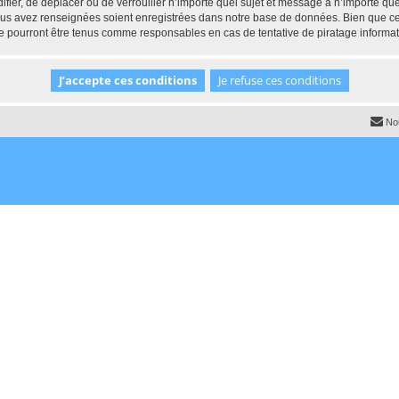
ifier, de déplacer ou de verrouiller n’importe quel sujet et message à n’importe q
vous avez renseignées soient enregistrées dans notre base de données. Bien que ces
e pourront être tenus comme responsables en cas de tentative de piratage informa
No