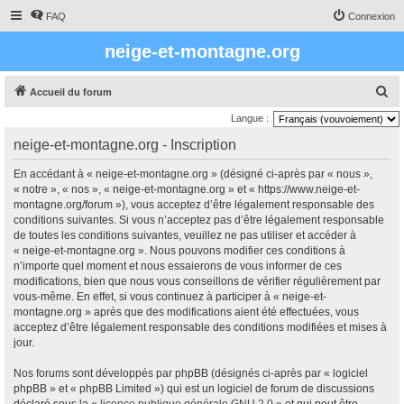
FAQ
Connexion
neige-et-montagne.org
R
Accueil du forum
e
Langue :
c
neige-et-montagne.org - Inscription
h
En accédant à « neige-et-montagne.org » (désigné ci-après par « nous »,
e
« notre », « nos », « neige-et-montagne.org » et « https://www.neige-et-
r
montagne.org/forum »), vous acceptez d’être légalement responsable des
conditions suivantes. Si vous n’acceptez pas d’être légalement responsable
c
de toutes les conditions suivantes, veuillez ne pas utiliser et accéder à
h
« neige-et-montagne.org ». Nous pouvons modifier ces conditions à
e
n’importe quel moment et nous essaierons de vous informer de ces
modifications, bien que nous vous conseillons de vérifier régulièrement par
r
vous-même. En effet, si vous continuez à participer à « neige-et-
montagne.org » après que des modifications aient été effectuées, vous
acceptez d’être légalement responsable des conditions modifiées et mises à
jour.
Nos forums sont développés par phpBB (désignés ci-après par « logiciel
phpBB » et « phpBB Limited ») qui est un logiciel de forum de discussions