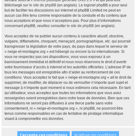
déclaré sous la «
licence publique générale GNU 2.0
» et qui peut être
téléchargé sur
le site de phpBB
(en anglais). Le logiciel phpBB a pour seul
but de faciliter les discussions sur internet et phpBB Limited ne peut en
aucun cas être tenu comme responsable de la conduite et du contenu que
nous acceptons et que nous n’acceptons pas. Pour plus d’informations
concernant phpBB, veuillez consulter
le site de phpBB
(en anglais).
Vous acceptez de ne publier aucun contenu à caractère abusif, obscène,
vulgaire, diffamatoire, choquant, menaçant, pornographique, etc. qui pourrait
transgresser la législation de votre pays, du pays dans lequel le serveur de
« neige-et-montagne.org » est hébergé ou encore la loi internationale. Si
vous ne respectez pas ces dispositions, vous vous exposez à un
bannissement immédiat et définitif et nous nous réservons le droit d’avertir
votre fournisseur d’accès à internet et les autorités officielles. L’adresse IP de
tous les messages est enregistrée afin d’aider au renforcement de ces
conditions. Vous acceptez le fait que « neige-et-montagne.org » ait le droit de
supprimer, de modifier, de déplacer ou de verrouiller n’importe quel sujet et
message à n’importe quel moment si nous estimons cela nécessaire. En tant
qu’utilisateur, vous acceptez que toutes les informations que vous avez
renseignées soient enregistrées dans notre base de données. Bien que ces
informations ne seront pas diffusées à une tierce partie sans votre
consentement, ni « neige-et-montagne.org », ni phpBB, ne pourront être
tenus comme responsables en cas de tentative de piratage informatique
visant à compromettre vos données.