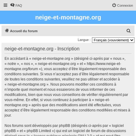
FAQ
Connexion
neige-et-montagne.org
R
Accueil du forum
e
Langue :
c
neige-et-montagne.org - Inscription
h
En accédant à « neige-et-montagne.org » (désigné ci-après par « nous »,
e
« notre », « nos », « neige-et-montagne.org » et « https://www.neige-et-
r
montagne.org/forum »), vous acceptez d’être légalement responsable des
conditions suivantes. Si vous n’acceptez pas d’être légalement responsable
c
de toutes les conditions suivantes, veuillez ne pas utiliser et accéder à
h
« neige-et-montagne.org ». Nous pouvons modifier ces conditions à
e
n’importe quel moment et nous essaierons de vous informer de ces
modifications, bien que nous vous conseillons de vérifier régulièrement par
r
vous-même. En effet, si vous continuez à participer à « neige-et-
montagne.org » après que des modifications aient été effectuées, vous
acceptez d’être légalement responsable des conditions modifiées et mises à
jour.
Nos forums sont développés par phpBB (désignés ci-après par « logiciel
phpBB » et « phpBB Limited ») qui est un logiciel de forum de discussions