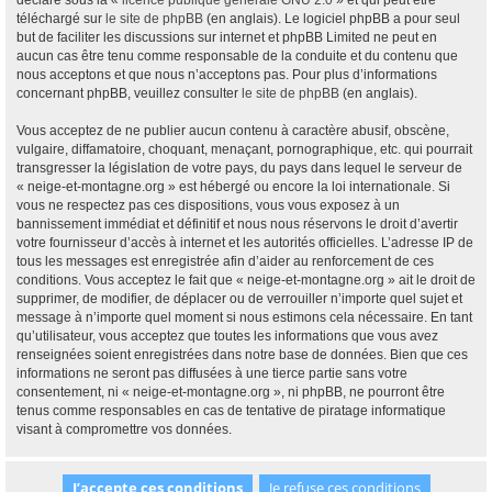
déclaré sous la «
licence publique générale GNU 2.0
» et qui peut être
téléchargé sur
le site de phpBB
(en anglais). Le logiciel phpBB a pour seul
but de faciliter les discussions sur internet et phpBB Limited ne peut en
aucun cas être tenu comme responsable de la conduite et du contenu que
nous acceptons et que nous n’acceptons pas. Pour plus d’informations
concernant phpBB, veuillez consulter
le site de phpBB
(en anglais).
Vous acceptez de ne publier aucun contenu à caractère abusif, obscène,
vulgaire, diffamatoire, choquant, menaçant, pornographique, etc. qui pourrait
transgresser la législation de votre pays, du pays dans lequel le serveur de
« neige-et-montagne.org » est hébergé ou encore la loi internationale. Si
vous ne respectez pas ces dispositions, vous vous exposez à un
bannissement immédiat et définitif et nous nous réservons le droit d’avertir
votre fournisseur d’accès à internet et les autorités officielles. L’adresse IP de
tous les messages est enregistrée afin d’aider au renforcement de ces
conditions. Vous acceptez le fait que « neige-et-montagne.org » ait le droit de
supprimer, de modifier, de déplacer ou de verrouiller n’importe quel sujet et
message à n’importe quel moment si nous estimons cela nécessaire. En tant
qu’utilisateur, vous acceptez que toutes les informations que vous avez
renseignées soient enregistrées dans notre base de données. Bien que ces
informations ne seront pas diffusées à une tierce partie sans votre
consentement, ni « neige-et-montagne.org », ni phpBB, ne pourront être
tenus comme responsables en cas de tentative de piratage informatique
visant à compromettre vos données.