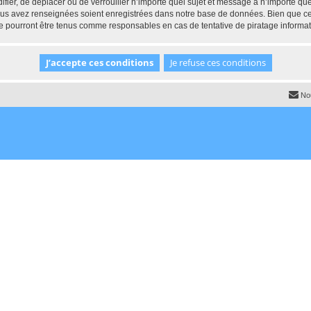
ifier, de déplacer ou de verrouiller n’importe quel sujet et message à n’importe q
vous avez renseignées soient enregistrées dans notre base de données. Bien que ces
e pourront être tenus comme responsables en cas de tentative de piratage informa
No