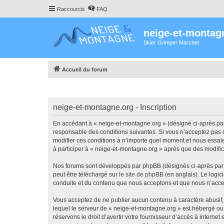
Raccourcis
FAQ
neige-et-montag
Skier Grimper Marcher
Accueil du forum
neige-et-montagne.org - Inscription
En accédant à « neige-et-montagne.org » (désigné ci-après par 
responsable des conditions suivantes. Si vous n’acceptez pas d
modifier ces conditions à n’importe quel moment et nous essaie
à participer à « neige-et-montagne.org » après que des modific
Nos forums sont développés par phpBB (désignés ci-après par «
peut être téléchargé sur
le site de phpBB
(en anglais). Le logic
conduite et du contenu que nous acceptons et que nous n’acce
Vous acceptez de ne publier aucun contenu à caractère abusif, 
lequel le serveur de « neige-et-montagne.org » est hébergé ou 
réservons le droit d’avertir votre fournisseur d’accès à internet