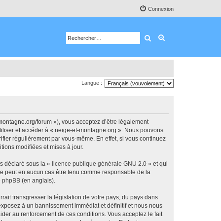
Connexion
Rechercher
Recherche avancé
Langue :
-montagne.org/forum »), vous acceptez d’être légalement
utiliser et accéder à « neige-et-montagne.org ». Nous pouvons
ifier régulièrement par vous-même. En effet, si vous continuez
tions modifiées et mises à jour.
ns déclaré sous la «
licence publique générale GNU 2.0
» et qui
ed ne peut en aucun cas être tenu comme responsable de la
de phpBB
(en anglais).
ait transgresser la législation de votre pays, du pays dans
 exposez à un bannissement immédiat et définitif et nous nous
d’aider au renforcement de ces conditions. Vous acceptez le fait