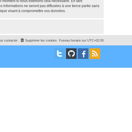
uel moment si nous estimons cela nécessaire. En tant
 informations ne seront pas diffusées à une tierce partie sans
tique visant à compromettre vos données.
us contacter
Supprimer les cookies
Fuseau horaire sur
UTC+02:00