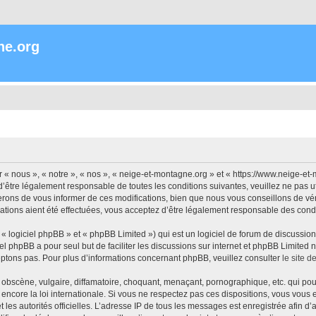
ne.org
« nous », « notre », « nos », « neige-et-montagne.org » et « https://www.neige-et
’être légalement responsable de toutes les conditions suivantes, veuillez ne pas 
rons de vous informer de ces modifications, bien que nous vous conseillons de vér
ations aient été effectuées, vous acceptez d’être légalement responsable des condi
 logiciel phpBB » et « phpBB Limited ») qui est un logiciel de forum de discussio
iel phpBB a pour seul but de faciliter les discussions sur internet et phpBB Limit
ptons pas. Pour plus d’informations concernant phpBB, veuillez consulter
le site 
obscène, vulgaire, diffamatoire, choquant, menaçant, pornographique, etc. qui pourr
encore la loi internationale. Si vous ne respectez pas ces dispositions, vous vous
 et les autorités officielles. L’adresse IP de tous les messages est enregistrée afin 