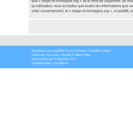
que « neige-et-montagne.org » ait le droit de supprimer, de mod
qu’utilisateur, vous acceptez que toutes les informations que 
votre consentement, ni « neige-et-montagne.org », ni phpBB, n
Développé par
phpBB
® Forum Software © phpBB Limited
Traduction française officielle
©
Miles Cellar
Style
proflat
par ©
Mazeltof
2017
Confidentialité
|
Conditions