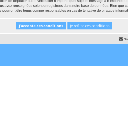
ifier, de déplacer ou de verrouiller n’importe quel sujet et message à n’importe q
vous avez renseignées soient enregistrées dans notre base de données. Bien que ces
e pourront être tenus comme responsables en cas de tentative de piratage informa
No