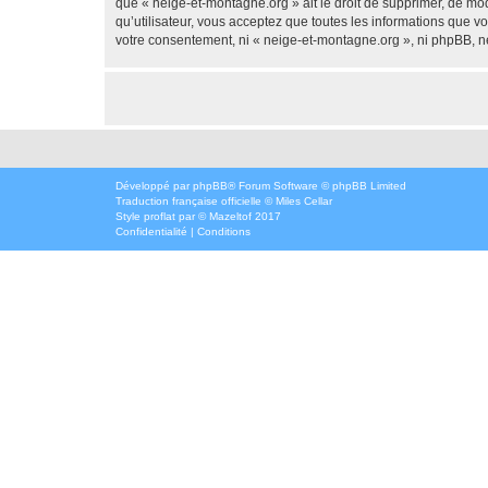
que « neige-et-montagne.org » ait le droit de supprimer, de mod
qu’utilisateur, vous acceptez que toutes les informations que 
votre consentement, ni « neige-et-montagne.org », ni phpBB, n
Développé par
phpBB
® Forum Software © phpBB Limited
Traduction française officielle
©
Miles Cellar
Style
proflat
par ©
Mazeltof
2017
Confidentialité
|
Conditions