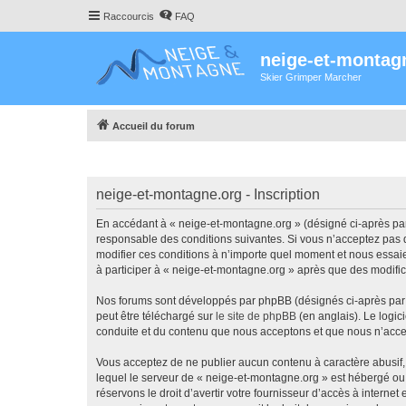
Raccourcis
FAQ
neige-et-montag
Skier Grimper Marcher
Accueil du forum
neige-et-montagne.org - Inscription
En accédant à « neige-et-montagne.org » (désigné ci-après par 
responsable des conditions suivantes. Si vous n’acceptez pas d
modifier ces conditions à n’importe quel moment et nous essaie
à participer à « neige-et-montagne.org » après que des modific
Nos forums sont développés par phpBB (désignés ci-après par «
peut être téléchargé sur
le site de phpBB
(en anglais). Le logic
conduite et du contenu que nous acceptons et que nous n’acce
Vous acceptez de ne publier aucun contenu à caractère abusif, 
lequel le serveur de « neige-et-montagne.org » est hébergé ou 
réservons le droit d’avertir votre fournisseur d’accès à internet