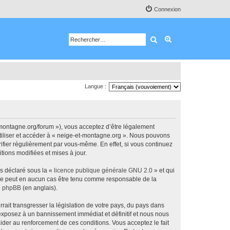
Connexion
Rechercher
Recherche avancé
Langue :
-montagne.org/forum »), vous acceptez d’être légalement
utiliser et accéder à « neige-et-montagne.org ». Nous pouvons
ifier régulièrement par vous-même. En effet, si vous continuez
tions modifiées et mises à jour.
ns déclaré sous la «
licence publique générale GNU 2.0
» et qui
ed ne peut en aucun cas être tenu comme responsable de la
de phpBB
(en anglais).
ait transgresser la législation de votre pays, du pays dans
 exposez à un bannissement immédiat et définitif et nous nous
d’aider au renforcement de ces conditions. Vous acceptez le fait