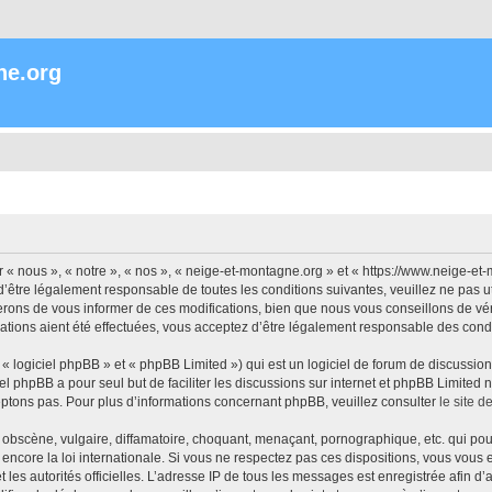
ne.org
« nous », « notre », « nos », « neige-et-montagne.org » et « https://www.neige-et
’être légalement responsable de toutes les conditions suivantes, veuillez ne pas 
rons de vous informer de ces modifications, bien que nous vous conseillons de vér
ations aient été effectuées, vous acceptez d’être légalement responsable des condi
 logiciel phpBB » et « phpBB Limited ») qui est un logiciel de forum de discussio
iel phpBB a pour seul but de faciliter les discussions sur internet et phpBB Limit
ptons pas. Pour plus d’informations concernant phpBB, veuillez consulter
le site 
obscène, vulgaire, diffamatoire, choquant, menaçant, pornographique, etc. qui pourr
encore la loi internationale. Si vous ne respectez pas ces dispositions, vous vous
 et les autorités officielles. L’adresse IP de tous les messages est enregistrée afin 