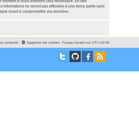
uel moment si nous estimons cela nécessaire. En tant
 informations ne seront pas diffusées à une tierce partie sans
tique visant à compromettre vos données.
us contacter
Supprimer les cookies
Fuseau horaire sur
UTC+02:00