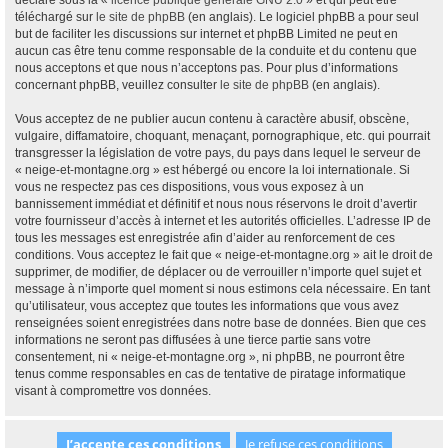
déclaré sous la «
licence publique générale GNU 2.0
» et qui peut être
téléchargé sur
le site de phpBB
(en anglais). Le logiciel phpBB a pour seul
but de faciliter les discussions sur internet et phpBB Limited ne peut en
aucun cas être tenu comme responsable de la conduite et du contenu que
nous acceptons et que nous n’acceptons pas. Pour plus d’informations
concernant phpBB, veuillez consulter
le site de phpBB
(en anglais).
Vous acceptez de ne publier aucun contenu à caractère abusif, obscène,
vulgaire, diffamatoire, choquant, menaçant, pornographique, etc. qui pourrait
transgresser la législation de votre pays, du pays dans lequel le serveur de
« neige-et-montagne.org » est hébergé ou encore la loi internationale. Si
vous ne respectez pas ces dispositions, vous vous exposez à un
bannissement immédiat et définitif et nous nous réservons le droit d’avertir
votre fournisseur d’accès à internet et les autorités officielles. L’adresse IP de
tous les messages est enregistrée afin d’aider au renforcement de ces
conditions. Vous acceptez le fait que « neige-et-montagne.org » ait le droit de
supprimer, de modifier, de déplacer ou de verrouiller n’importe quel sujet et
message à n’importe quel moment si nous estimons cela nécessaire. En tant
qu’utilisateur, vous acceptez que toutes les informations que vous avez
renseignées soient enregistrées dans notre base de données. Bien que ces
informations ne seront pas diffusées à une tierce partie sans votre
consentement, ni « neige-et-montagne.org », ni phpBB, ne pourront être
tenus comme responsables en cas de tentative de piratage informatique
visant à compromettre vos données.