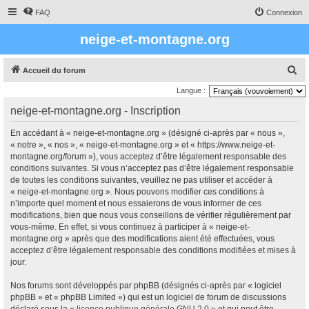
FAQ
Connexion
neige-et-montagne.org
R
Accueil du forum
e
Langue :
c
neige-et-montagne.org - Inscription
h
En accédant à « neige-et-montagne.org » (désigné ci-après par « nous »,
e
« notre », « nos », « neige-et-montagne.org » et « https://www.neige-et-
r
montagne.org/forum »), vous acceptez d’être légalement responsable des
conditions suivantes. Si vous n’acceptez pas d’être légalement responsable
c
de toutes les conditions suivantes, veuillez ne pas utiliser et accéder à
h
« neige-et-montagne.org ». Nous pouvons modifier ces conditions à
e
n’importe quel moment et nous essaierons de vous informer de ces
modifications, bien que nous vous conseillons de vérifier régulièrement par
r
vous-même. En effet, si vous continuez à participer à « neige-et-
montagne.org » après que des modifications aient été effectuées, vous
acceptez d’être légalement responsable des conditions modifiées et mises à
jour.
Nos forums sont développés par phpBB (désignés ci-après par « logiciel
phpBB » et « phpBB Limited ») qui est un logiciel de forum de discussions