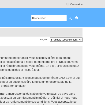
Connexion
Rechercher
Recherche avancé
Langue :
-montagne.org/forum »), vous acceptez d’être légalement
utiliser et accéder à « neige-et-montagne.org ». Nous pouvons
ifier régulièrement par vous-même. En effet, si vous continuez
tions modifiées et mises à jour.
ns déclaré sous la «
licence publique générale GNU 2.0
» et qui
ed ne peut en aucun cas être tenu comme responsable de la
de phpBB
(en anglais).
ait transgresser la législation de votre pays, du pays dans
 exposez à un bannissement immédiat et définitif et nous nous
d’aider au renforcement de ces conditions. Vous acceptez le fait