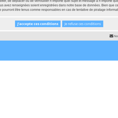
ifier, de déplacer ou de verrouiller n’importe quel sujet et message à n’importe q
vous avez renseignées soient enregistrées dans notre base de données. Bien que ces
e pourront être tenus comme responsables en cas de tentative de piratage informa
No