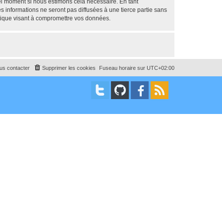
uel moment si nous estimons cela nécessaire. En tant
 informations ne seront pas diffusées à une tierce partie sans
tique visant à compromettre vos données.
us contacter
Supprimer les cookies
Fuseau horaire sur
UTC+02:00