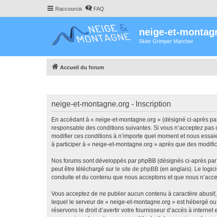
Raccourcis
FAQ
neige-et-montag
Skier Grimper Marcher
Accueil du forum
neige-et-montagne.org - Inscription
En accédant à « neige-et-montagne.org » (désigné ci-après par 
responsable des conditions suivantes. Si vous n’acceptez pas d
modifier ces conditions à n’importe quel moment et nous essaie
à participer à « neige-et-montagne.org » après que des modific
Nos forums sont développés par phpBB (désignés ci-après par «
peut être téléchargé sur
le site de phpBB
(en anglais). Le logic
conduite et du contenu que nous acceptons et que nous n’acce
Vous acceptez de ne publier aucun contenu à caractère abusif, 
lequel le serveur de « neige-et-montagne.org » est hébergé ou 
réservons le droit d’avertir votre fournisseur d’accès à internet