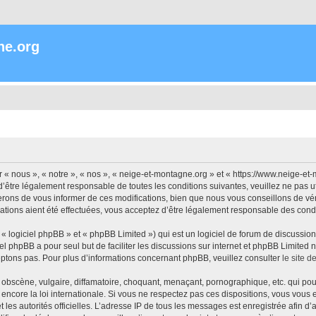
ne.org
« nous », « notre », « nos », « neige-et-montagne.org » et « https://www.neige-et
’être légalement responsable de toutes les conditions suivantes, veuillez ne pas 
rons de vous informer de ces modifications, bien que nous vous conseillons de vér
ations aient été effectuées, vous acceptez d’être légalement responsable des condi
 logiciel phpBB » et « phpBB Limited ») qui est un logiciel de forum de discussio
iel phpBB a pour seul but de faciliter les discussions sur internet et phpBB Limit
ptons pas. Pour plus d’informations concernant phpBB, veuillez consulter
le site 
obscène, vulgaire, diffamatoire, choquant, menaçant, pornographique, etc. qui pourr
encore la loi internationale. Si vous ne respectez pas ces dispositions, vous vous
 et les autorités officielles. L’adresse IP de tous les messages est enregistrée afin 