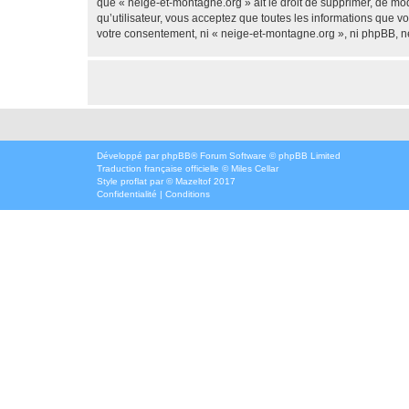
que « neige-et-montagne.org » ait le droit de supprimer, de mod
qu’utilisateur, vous acceptez que toutes les informations que 
votre consentement, ni « neige-et-montagne.org », ni phpBB, n
Développé par
phpBB
® Forum Software © phpBB Limited
Traduction française officielle
©
Miles Cellar
Style
proflat
par ©
Mazeltof
2017
Confidentialité
|
Conditions