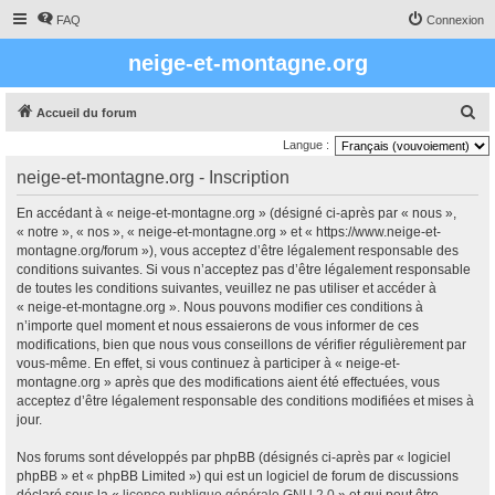
FAQ
Connexion
neige-et-montagne.org
R
Accueil du forum
e
Langue :
c
neige-et-montagne.org - Inscription
h
En accédant à « neige-et-montagne.org » (désigné ci-après par « nous »,
e
« notre », « nos », « neige-et-montagne.org » et « https://www.neige-et-
r
montagne.org/forum »), vous acceptez d’être légalement responsable des
conditions suivantes. Si vous n’acceptez pas d’être légalement responsable
c
de toutes les conditions suivantes, veuillez ne pas utiliser et accéder à
h
« neige-et-montagne.org ». Nous pouvons modifier ces conditions à
e
n’importe quel moment et nous essaierons de vous informer de ces
modifications, bien que nous vous conseillons de vérifier régulièrement par
r
vous-même. En effet, si vous continuez à participer à « neige-et-
montagne.org » après que des modifications aient été effectuées, vous
acceptez d’être légalement responsable des conditions modifiées et mises à
jour.
Nos forums sont développés par phpBB (désignés ci-après par « logiciel
phpBB » et « phpBB Limited ») qui est un logiciel de forum de discussions