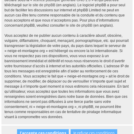
déclaré sous la «
licence publique générale GNU 2.0
» et qui peut être
téléchargé sur
le site de phpBB
(en anglais). Le logiciel phpBB a pour seul
but de faciliter les discussions sur internet et phpBB Limited ne peut en
aucun cas être tenu comme responsable de la conduite et du contenu que
nous acceptons et que nous n’acceptons pas. Pour plus d’informations
concernant phpBB, veuillez consulter
le site de phpBB
(en anglais).
Vous acceptez de ne publier aucun contenu à caractère abusif, obscène,
vulgaire, diffamatoire, choquant, menaçant, pornographique, etc. qui pourrait
transgresser la législation de votre pays, du pays dans lequel le serveur de
« neige-et-montagne.org » est hébergé ou encore la loi internationale. Si
vous ne respectez pas ces dispositions, vous vous exposez à un
bannissement immédiat et définitif et nous nous réservons le droit d’avertir
votre fournisseur d’accès à internet et les autorités officielles. L’adresse IP de
tous les messages est enregistrée afin d’aider au renforcement de ces
conditions. Vous acceptez le fait que « neige-et-montagne.org » ait le droit de
supprimer, de modifier, de déplacer ou de verrouiller n’importe quel sujet et
message à n’importe quel moment si nous estimons cela nécessaire. En tant
qu’utilisateur, vous acceptez que toutes les informations que vous avez
renseignées soient enregistrées dans notre base de données. Bien que ces
informations ne seront pas diffusées à une tierce partie sans votre
consentement, ni « neige-et-montagne.org », ni phpBB, ne pourront être
tenus comme responsables en cas de tentative de piratage informatique
visant à compromettre vos données.