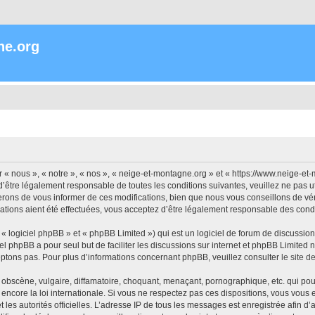
ne.org
« nous », « notre », « nos », « neige-et-montagne.org » et « https://www.neige-et
’être légalement responsable de toutes les conditions suivantes, veuillez ne pas 
rons de vous informer de ces modifications, bien que nous vous conseillons de vér
ations aient été effectuées, vous acceptez d’être légalement responsable des condi
 logiciel phpBB » et « phpBB Limited ») qui est un logiciel de forum de discussio
iel phpBB a pour seul but de faciliter les discussions sur internet et phpBB Limit
ptons pas. Pour plus d’informations concernant phpBB, veuillez consulter
le site 
obscène, vulgaire, diffamatoire, choquant, menaçant, pornographique, etc. qui pourr
encore la loi internationale. Si vous ne respectez pas ces dispositions, vous vous
 et les autorités officielles. L’adresse IP de tous les messages est enregistrée afin 