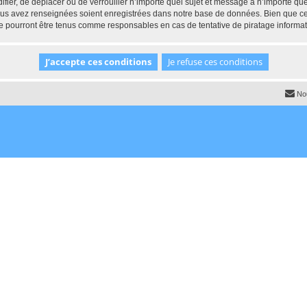
ifier, de déplacer ou de verrouiller n’importe quel sujet et message à n’importe q
vous avez renseignées soient enregistrées dans notre base de données. Bien que ces
e pourront être tenus comme responsables en cas de tentative de piratage informa
No