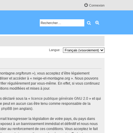
Connexion
Rechercher
Recherche avancé
Langue :
-montagne.org/forum »), vous acceptez d’être légalement
utiliser et accéder à « neige-et-montagne.org ». Nous pouvons
ifier régulièrement par vous-même. En effet, si vous continuez
tions modifiées et mises à jour.
ns déclaré sous la «
licence publique générale GNU 2.0
» et qui
ed ne peut en aucun cas être tenu comme responsable de la
de phpBB
(en anglais).
ait transgresser la législation de votre pays, du pays dans
 exposez à un bannissement immédiat et définitif et nous nous
d’aider au renforcement de ces conditions. Vous acceptez le fait