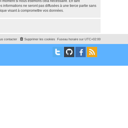
uel moment si nous estimons cela nécessaire. En tant
 informations ne seront pas diffusées à une tierce partie sans
tique visant à compromettre vos données.
us contacter
Supprimer les cookies
Fuseau horaire sur
UTC+02:00