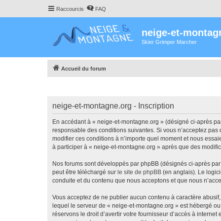
Raccourcis
FAQ
neige-et-montag
Skier Grimper Marcher
Accueil du forum
neige-et-montagne.org - Inscription
En accédant à « neige-et-montagne.org » (désigné ci-après par 
responsable des conditions suivantes. Si vous n’acceptez pas d
modifier ces conditions à n’importe quel moment et nous essaie
à participer à « neige-et-montagne.org » après que des modific
Nos forums sont développés par phpBB (désignés ci-après par «
peut être téléchargé sur
le site de phpBB
(en anglais). Le logic
conduite et du contenu que nous acceptons et que nous n’acce
Vous acceptez de ne publier aucun contenu à caractère abusif, 
lequel le serveur de « neige-et-montagne.org » est hébergé ou 
réservons le droit d’avertir votre fournisseur d’accès à internet