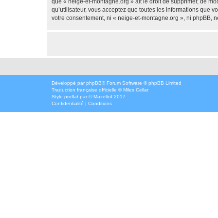
que « neige-et-montagne.org » ait le droit de supprimer, de mod
qu’utilisateur, vous acceptez que toutes les informations que 
votre consentement, ni « neige-et-montagne.org », ni phpBB, n
Développé par
phpBB
® Forum Software © phpBB Limited
Traduction française officielle
©
Miles Cellar
Style
proflat
par ©
Mazeltof
2017
Confidentialité
|
Conditions