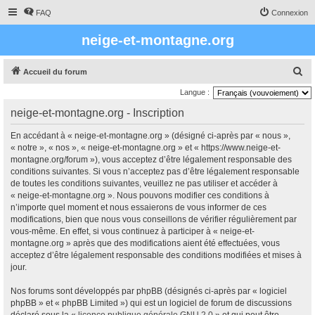
FAQ
Connexion
neige-et-montagne.org
R
Accueil du forum
e
Langue :
c
neige-et-montagne.org - Inscription
h
En accédant à « neige-et-montagne.org » (désigné ci-après par « nous »,
e
« notre », « nos », « neige-et-montagne.org » et « https://www.neige-et-
r
montagne.org/forum »), vous acceptez d’être légalement responsable des
conditions suivantes. Si vous n’acceptez pas d’être légalement responsable
c
de toutes les conditions suivantes, veuillez ne pas utiliser et accéder à
h
« neige-et-montagne.org ». Nous pouvons modifier ces conditions à
e
n’importe quel moment et nous essaierons de vous informer de ces
modifications, bien que nous vous conseillons de vérifier régulièrement par
r
vous-même. En effet, si vous continuez à participer à « neige-et-
montagne.org » après que des modifications aient été effectuées, vous
acceptez d’être légalement responsable des conditions modifiées et mises à
jour.
Nos forums sont développés par phpBB (désignés ci-après par « logiciel
phpBB » et « phpBB Limited ») qui est un logiciel de forum de discussions