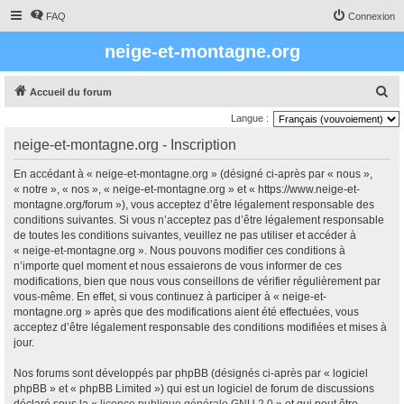
FAQ
Connexion
neige-et-montagne.org
R
Accueil du forum
e
Langue :
c
neige-et-montagne.org - Inscription
h
En accédant à « neige-et-montagne.org » (désigné ci-après par « nous »,
e
« notre », « nos », « neige-et-montagne.org » et « https://www.neige-et-
r
montagne.org/forum »), vous acceptez d’être légalement responsable des
conditions suivantes. Si vous n’acceptez pas d’être légalement responsable
c
de toutes les conditions suivantes, veuillez ne pas utiliser et accéder à
h
« neige-et-montagne.org ». Nous pouvons modifier ces conditions à
e
n’importe quel moment et nous essaierons de vous informer de ces
modifications, bien que nous vous conseillons de vérifier régulièrement par
r
vous-même. En effet, si vous continuez à participer à « neige-et-
montagne.org » après que des modifications aient été effectuées, vous
acceptez d’être légalement responsable des conditions modifiées et mises à
jour.
Nos forums sont développés par phpBB (désignés ci-après par « logiciel
phpBB » et « phpBB Limited ») qui est un logiciel de forum de discussions