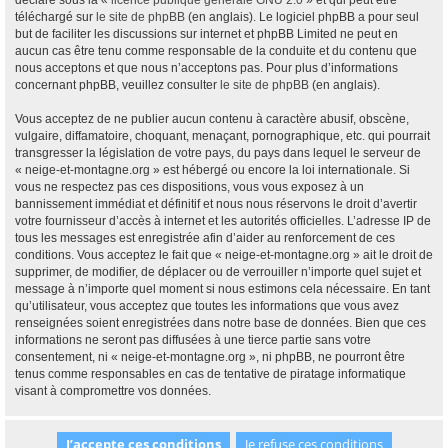
déclaré sous la «
licence publique générale GNU 2.0
» et qui peut être
téléchargé sur
le site de phpBB
(en anglais). Le logiciel phpBB a pour seul
but de faciliter les discussions sur internet et phpBB Limited ne peut en
aucun cas être tenu comme responsable de la conduite et du contenu que
nous acceptons et que nous n’acceptons pas. Pour plus d’informations
concernant phpBB, veuillez consulter
le site de phpBB
(en anglais).
Vous acceptez de ne publier aucun contenu à caractère abusif, obscène,
vulgaire, diffamatoire, choquant, menaçant, pornographique, etc. qui pourrait
transgresser la législation de votre pays, du pays dans lequel le serveur de
« neige-et-montagne.org » est hébergé ou encore la loi internationale. Si
vous ne respectez pas ces dispositions, vous vous exposez à un
bannissement immédiat et définitif et nous nous réservons le droit d’avertir
votre fournisseur d’accès à internet et les autorités officielles. L’adresse IP de
tous les messages est enregistrée afin d’aider au renforcement de ces
conditions. Vous acceptez le fait que « neige-et-montagne.org » ait le droit de
supprimer, de modifier, de déplacer ou de verrouiller n’importe quel sujet et
message à n’importe quel moment si nous estimons cela nécessaire. En tant
qu’utilisateur, vous acceptez que toutes les informations que vous avez
renseignées soient enregistrées dans notre base de données. Bien que ces
informations ne seront pas diffusées à une tierce partie sans votre
consentement, ni « neige-et-montagne.org », ni phpBB, ne pourront être
tenus comme responsables en cas de tentative de piratage informatique
visant à compromettre vos données.