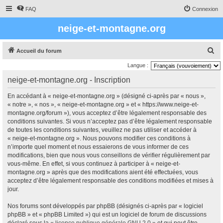
FAQ
Connexion
neige-et-montagne.org
R
Accueil du forum
e
Langue :
c
neige-et-montagne.org - Inscription
h
En accédant à « neige-et-montagne.org » (désigné ci-après par « nous »,
e
« notre », « nos », « neige-et-montagne.org » et « https://www.neige-et-
r
montagne.org/forum »), vous acceptez d’être légalement responsable des
conditions suivantes. Si vous n’acceptez pas d’être légalement responsable
c
de toutes les conditions suivantes, veuillez ne pas utiliser et accéder à
h
« neige-et-montagne.org ». Nous pouvons modifier ces conditions à
e
n’importe quel moment et nous essaierons de vous informer de ces
modifications, bien que nous vous conseillons de vérifier régulièrement par
r
vous-même. En effet, si vous continuez à participer à « neige-et-
montagne.org » après que des modifications aient été effectuées, vous
acceptez d’être légalement responsable des conditions modifiées et mises à
jour.
Nos forums sont développés par phpBB (désignés ci-après par « logiciel
phpBB » et « phpBB Limited ») qui est un logiciel de forum de discussions