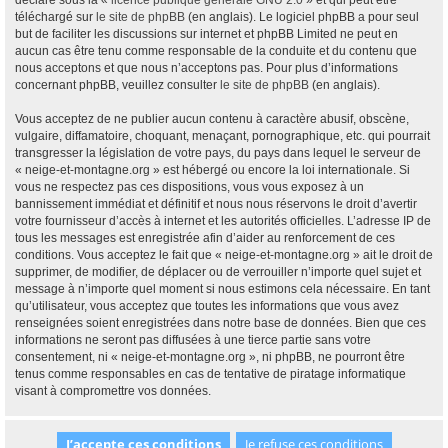
déclaré sous la «
licence publique générale GNU 2.0
» et qui peut être
téléchargé sur
le site de phpBB
(en anglais). Le logiciel phpBB a pour seul
but de faciliter les discussions sur internet et phpBB Limited ne peut en
aucun cas être tenu comme responsable de la conduite et du contenu que
nous acceptons et que nous n’acceptons pas. Pour plus d’informations
concernant phpBB, veuillez consulter
le site de phpBB
(en anglais).
Vous acceptez de ne publier aucun contenu à caractère abusif, obscène,
vulgaire, diffamatoire, choquant, menaçant, pornographique, etc. qui pourrait
transgresser la législation de votre pays, du pays dans lequel le serveur de
« neige-et-montagne.org » est hébergé ou encore la loi internationale. Si
vous ne respectez pas ces dispositions, vous vous exposez à un
bannissement immédiat et définitif et nous nous réservons le droit d’avertir
votre fournisseur d’accès à internet et les autorités officielles. L’adresse IP de
tous les messages est enregistrée afin d’aider au renforcement de ces
conditions. Vous acceptez le fait que « neige-et-montagne.org » ait le droit de
supprimer, de modifier, de déplacer ou de verrouiller n’importe quel sujet et
message à n’importe quel moment si nous estimons cela nécessaire. En tant
qu’utilisateur, vous acceptez que toutes les informations que vous avez
renseignées soient enregistrées dans notre base de données. Bien que ces
informations ne seront pas diffusées à une tierce partie sans votre
consentement, ni « neige-et-montagne.org », ni phpBB, ne pourront être
tenus comme responsables en cas de tentative de piratage informatique
visant à compromettre vos données.