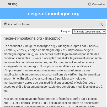
FAQ
Connexion
neige-et-montagne.org
R
Accueil du forum
e
Langue :
c
neige-et-montagne.org - Inscription
h
En accédant à « neige-et-montagne.org » (désigné ci-après par « nous »,
e
« notre », « nos », « neige-et-montagne.org » et « https://www.neige-et-
r
montagne.org/forum »), vous acceptez d’être légalement responsable des
conditions suivantes. Si vous n’acceptez pas d’être légalement responsable
c
de toutes les conditions suivantes, veuillez ne pas utiliser et accéder à
h
« neige-et-montagne.org ». Nous pouvons modifier ces conditions à
e
n’importe quel moment et nous essaierons de vous informer de ces
modifications, bien que nous vous conseillons de vérifier régulièrement par
r
vous-même. En effet, si vous continuez à participer à « neige-et-
montagne.org » après que des modifications aient été effectuées, vous
acceptez d’être légalement responsable des conditions modifiées et mises à
jour.
Nos forums sont développés par phpBB (désignés ci-après par « logiciel
phpBB » et « phpBB Limited ») qui est un logiciel de forum de discussions