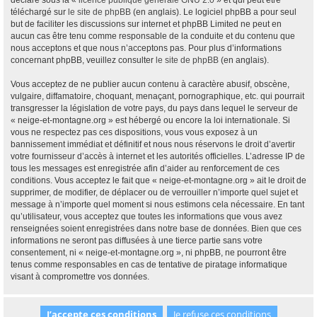
déclaré sous la «
licence publique générale GNU 2.0
» et qui peut être
téléchargé sur
le site de phpBB
(en anglais). Le logiciel phpBB a pour seul
but de faciliter les discussions sur internet et phpBB Limited ne peut en
aucun cas être tenu comme responsable de la conduite et du contenu que
nous acceptons et que nous n’acceptons pas. Pour plus d’informations
concernant phpBB, veuillez consulter
le site de phpBB
(en anglais).
Vous acceptez de ne publier aucun contenu à caractère abusif, obscène,
vulgaire, diffamatoire, choquant, menaçant, pornographique, etc. qui pourrait
transgresser la législation de votre pays, du pays dans lequel le serveur de
« neige-et-montagne.org » est hébergé ou encore la loi internationale. Si
vous ne respectez pas ces dispositions, vous vous exposez à un
bannissement immédiat et définitif et nous nous réservons le droit d’avertir
votre fournisseur d’accès à internet et les autorités officielles. L’adresse IP de
tous les messages est enregistrée afin d’aider au renforcement de ces
conditions. Vous acceptez le fait que « neige-et-montagne.org » ait le droit de
supprimer, de modifier, de déplacer ou de verrouiller n’importe quel sujet et
message à n’importe quel moment si nous estimons cela nécessaire. En tant
qu’utilisateur, vous acceptez que toutes les informations que vous avez
renseignées soient enregistrées dans notre base de données. Bien que ces
informations ne seront pas diffusées à une tierce partie sans votre
consentement, ni « neige-et-montagne.org », ni phpBB, ne pourront être
tenus comme responsables en cas de tentative de piratage informatique
visant à compromettre vos données.