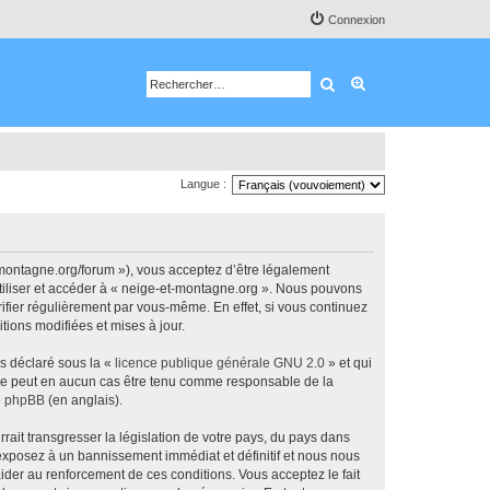
Connexion
Rechercher
Recherche avancé
Langue :
-montagne.org/forum »), vous acceptez d’être légalement
utiliser et accéder à « neige-et-montagne.org ». Nous pouvons
ifier régulièrement par vous-même. En effet, si vous continuez
tions modifiées et mises à jour.
ns déclaré sous la «
licence publique générale GNU 2.0
» et qui
ed ne peut en aucun cas être tenu comme responsable de la
de phpBB
(en anglais).
ait transgresser la législation de votre pays, du pays dans
 exposez à un bannissement immédiat et définitif et nous nous
d’aider au renforcement de ces conditions. Vous acceptez le fait