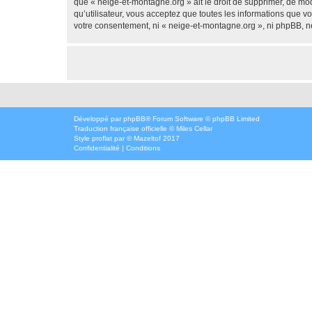
que « neige-et-montagne.org » ait le droit de supprimer, de mod
qu’utilisateur, vous acceptez que toutes les informations que 
votre consentement, ni « neige-et-montagne.org », ni phpBB, n
Développé par
phpBB
® Forum Software © phpBB Limited
Traduction française officielle
©
Miles Cellar
Style
proflat
par ©
Mazeltof
2017
Confidentialité
|
Conditions