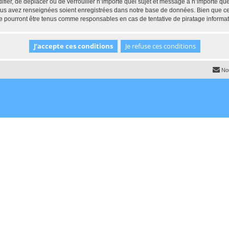
ifier, de déplacer ou de verrouiller n’importe quel sujet et message à n’importe q
vous avez renseignées soient enregistrées dans notre base de données. Bien que ces
e pourront être tenus comme responsables en cas de tentative de piratage informa
No