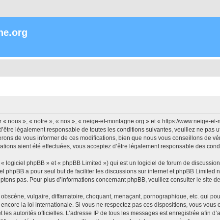
ne.org
« nous », « notre », « nos », « neige-et-montagne.org » et « https://www.neige-et
’être légalement responsable de toutes les conditions suivantes, veuillez ne pas 
rons de vous informer de ces modifications, bien que nous vous conseillons de vér
ations aient été effectuées, vous acceptez d’être légalement responsable des condi
 logiciel phpBB » et « phpBB Limited ») qui est un logiciel de forum de discussio
iel phpBB a pour seul but de faciliter les discussions sur internet et phpBB Limit
ptons pas. Pour plus d’informations concernant phpBB, veuillez consulter
le site 
obscène, vulgaire, diffamatoire, choquant, menaçant, pornographique, etc. qui pourr
encore la loi internationale. Si vous ne respectez pas ces dispositions, vous vous
 et les autorités officielles. L’adresse IP de tous les messages est enregistrée afin 