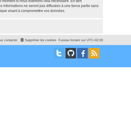
uel moment si nous estimons cela nécessaire. En tant
 informations ne seront pas diffusées à une tierce partie sans
tique visant à compromettre vos données.
us contacter
Supprimer les cookies
Fuseau horaire sur
UTC+02:00