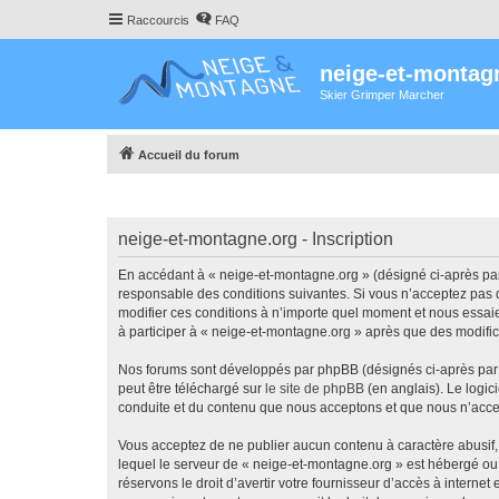
Raccourcis
FAQ
neige-et-montag
Skier Grimper Marcher
Accueil du forum
neige-et-montagne.org - Inscription
En accédant à « neige-et-montagne.org » (désigné ci-après par 
responsable des conditions suivantes. Si vous n’acceptez pas d
modifier ces conditions à n’importe quel moment et nous essaie
à participer à « neige-et-montagne.org » après que des modific
Nos forums sont développés par phpBB (désignés ci-après par «
peut être téléchargé sur
le site de phpBB
(en anglais). Le logic
conduite et du contenu que nous acceptons et que nous n’acce
Vous acceptez de ne publier aucun contenu à caractère abusif, 
lequel le serveur de « neige-et-montagne.org » est hébergé ou 
réservons le droit d’avertir votre fournisseur d’accès à internet