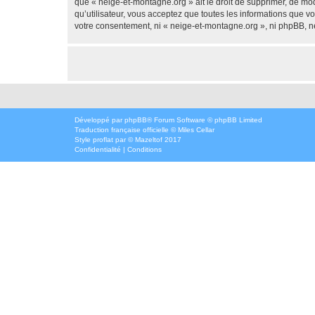
que « neige-et-montagne.org » ait le droit de supprimer, de mod
qu’utilisateur, vous acceptez que toutes les informations que 
votre consentement, ni « neige-et-montagne.org », ni phpBB, n
Développé par
phpBB
® Forum Software © phpBB Limited
Traduction française officielle
©
Miles Cellar
Style
proflat
par ©
Mazeltof
2017
Confidentialité
|
Conditions