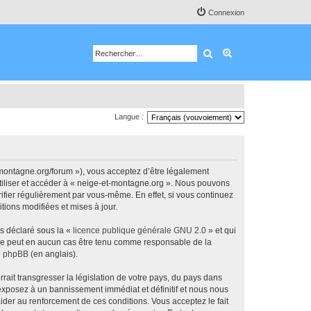
Connexion
Rechercher
Recherche avancé
Langue :
-montagne.org/forum »), vous acceptez d’être légalement
utiliser et accéder à « neige-et-montagne.org ». Nous pouvons
ifier régulièrement par vous-même. En effet, si vous continuez
tions modifiées et mises à jour.
ns déclaré sous la «
licence publique générale GNU 2.0
» et qui
ed ne peut en aucun cas être tenu comme responsable de la
de phpBB
(en anglais).
ait transgresser la législation de votre pays, du pays dans
 exposez à un bannissement immédiat et définitif et nous nous
d’aider au renforcement de ces conditions. Vous acceptez le fait