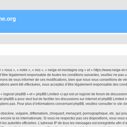
ne.org
« nous », « notre », « nos », « neige-et-montagne.org » et « https://www.neige-et
’être légalement responsable de toutes les conditions suivantes, veuillez ne pas 
rons de vous informer de ces modifications, bien que nous vous conseillons de vér
ations aient été effectuées, vous acceptez d’être légalement responsable des condi
 logiciel phpBB » et « phpBB Limited ») qui est un logiciel de forum de discussio
iel phpBB a pour seul but de faciliter les discussions sur internet et phpBB Limit
ptons pas. Pour plus d’informations concernant phpBB, veuillez consulter
le site 
obscène, vulgaire, diffamatoire, choquant, menaçant, pornographique, etc. qui pourr
encore la loi internationale. Si vous ne respectez pas ces dispositions, vous vous
 et les autorités officielles. L’adresse IP de tous les messages est enregistrée afin 