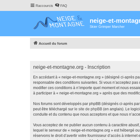
Raccourcis
FAQ
neige-et-montag
Skier Grimper Marcher
Accueil du forum
neige-et-montagne.org - Inscription
En accédant à « neige-et-montagne.org » (désigné ci-après par 
responsable des conditions suivantes. Si vous n’acceptez pas d
modifier ces conditions à n’importe quel moment et nous essaie
à participer à « neige-et-montagne.org » après que des modific
Nos forums sont développés par phpBB (désignés ci-après par «
peut être téléchargé sur
le site de phpBB
(en anglais). Le logic
conduite et du contenu que nous acceptons et que nous n’acce
Vous acceptez de ne publier aucun contenu à caractère abusif, 
lequel le serveur de « neige-et-montagne.org » est hébergé ou 
réservons le droit d’avertir votre fournisseur d’accès à internet