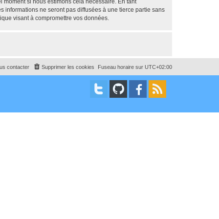
uel moment si nous estimons cela nécessaire. En tant
 informations ne seront pas diffusées à une tierce partie sans
tique visant à compromettre vos données.
us contacter
Supprimer les cookies
Fuseau horaire sur
UTC+02:00