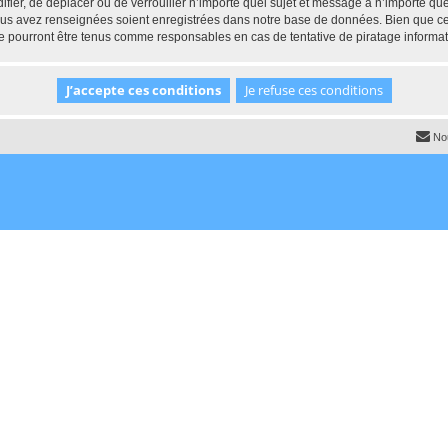
ifier, de déplacer ou de verrouiller n’importe quel sujet et message à n’importe q
vous avez renseignées soient enregistrées dans notre base de données. Bien que ces
e pourront être tenus comme responsables en cas de tentative de piratage informa
No