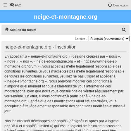
FAQ
Connexion
neige-et-montagne.org
R
Accueil du forum
e
Langue :
c
neige-et-montagne.org - Inscription
h
En accédant à « neige-et-montagne.org » (désigné ci-après par « nous »,
e
« notre », « nos », « neige-et-montagne.org » et « https://www.neige-et-
r
montagne.org/forum »), vous acceptez d’être légalement responsable des
conditions suivantes. Si vous n’acceptez pas d’être légalement responsable
c
de toutes les conditions suivantes, veuillez ne pas utiliser et accéder à
h
« neige-et-montagne.org ». Nous pouvons modifier ces conditions à
e
n’importe quel moment et nous essaierons de vous informer de ces
modifications, bien que nous vous conseillons de vérifier régulièrement par
r
vous-même. En effet, si vous continuez à participer à « neige-et-
montagne.org » après que des modifications aient été effectuées, vous
acceptez d’être légalement responsable des conditions modifiées et mises à
jour.
Nos forums sont développés par phpBB (désignés ci-après par « logiciel
phpBB » et « phpBB Limited ») qui est un logiciel de forum de discussions