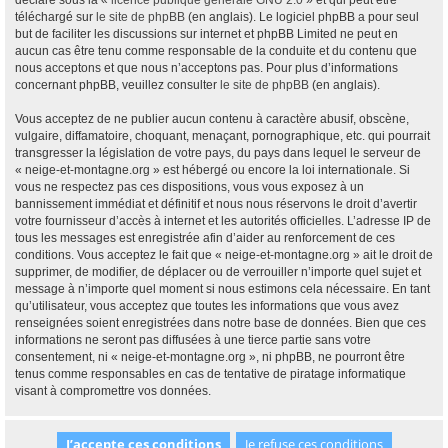
déclaré sous la «
licence publique générale GNU 2.0
» et qui peut être
téléchargé sur
le site de phpBB
(en anglais). Le logiciel phpBB a pour seul
but de faciliter les discussions sur internet et phpBB Limited ne peut en
aucun cas être tenu comme responsable de la conduite et du contenu que
nous acceptons et que nous n’acceptons pas. Pour plus d’informations
concernant phpBB, veuillez consulter
le site de phpBB
(en anglais).
Vous acceptez de ne publier aucun contenu à caractère abusif, obscène,
vulgaire, diffamatoire, choquant, menaçant, pornographique, etc. qui pourrait
transgresser la législation de votre pays, du pays dans lequel le serveur de
« neige-et-montagne.org » est hébergé ou encore la loi internationale. Si
vous ne respectez pas ces dispositions, vous vous exposez à un
bannissement immédiat et définitif et nous nous réservons le droit d’avertir
votre fournisseur d’accès à internet et les autorités officielles. L’adresse IP de
tous les messages est enregistrée afin d’aider au renforcement de ces
conditions. Vous acceptez le fait que « neige-et-montagne.org » ait le droit de
supprimer, de modifier, de déplacer ou de verrouiller n’importe quel sujet et
message à n’importe quel moment si nous estimons cela nécessaire. En tant
qu’utilisateur, vous acceptez que toutes les informations que vous avez
renseignées soient enregistrées dans notre base de données. Bien que ces
informations ne seront pas diffusées à une tierce partie sans votre
consentement, ni « neige-et-montagne.org », ni phpBB, ne pourront être
tenus comme responsables en cas de tentative de piratage informatique
visant à compromettre vos données.