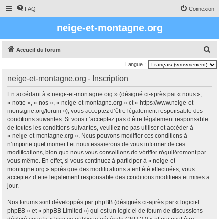
FAQ
Connexion
neige-et-montagne.org
R
Accueil du forum
e
Langue :
c
neige-et-montagne.org - Inscription
h
En accédant à « neige-et-montagne.org » (désigné ci-après par « nous »,
e
« notre », « nos », « neige-et-montagne.org » et « https://www.neige-et-
r
montagne.org/forum »), vous acceptez d’être légalement responsable des
conditions suivantes. Si vous n’acceptez pas d’être légalement responsable
c
de toutes les conditions suivantes, veuillez ne pas utiliser et accéder à
h
« neige-et-montagne.org ». Nous pouvons modifier ces conditions à
e
n’importe quel moment et nous essaierons de vous informer de ces
modifications, bien que nous vous conseillons de vérifier régulièrement par
r
vous-même. En effet, si vous continuez à participer à « neige-et-
montagne.org » après que des modifications aient été effectuées, vous
acceptez d’être légalement responsable des conditions modifiées et mises à
jour.
Nos forums sont développés par phpBB (désignés ci-après par « logiciel
phpBB » et « phpBB Limited ») qui est un logiciel de forum de discussions