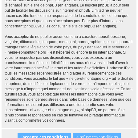
déclaré sous la «
licence publique générale GNU 2.0
» et qui peut être
téléchargé sur
le site de phpBB
(en anglais). Le logiciel phpBB a pour seul
but de faciliter les discussions sur internet et phpBB Limited ne peut en
aucun cas être tenu comme responsable de la conduite et du contenu que
nous acceptons et que nous n’acceptons pas. Pour plus d’informations
concernant phpBB, veuillez consulter
le site de phpBB
(en anglais).
Vous acceptez de ne publier aucun contenu à caractère abusif, obscène,
vulgaire, diffamatoire, choquant, menaçant, pornographique, etc. qui pourrait
transgresser la législation de votre pays, du pays dans lequel le serveur de
« neige-et-montagne.org » est hébergé ou encore la loi internationale. Si
vous ne respectez pas ces dispositions, vous vous exposez à un
bannissement immédiat et définitif et nous nous réservons le droit d’avertir
votre fournisseur d’accès à internet et les autorités officielles. L’adresse IP de
tous les messages est enregistrée afin d’aider au renforcement de ces
conditions. Vous acceptez le fait que « neige-et-montagne.org » ait le droit de
supprimer, de modifier, de déplacer ou de verrouiller n’importe quel sujet et
message à n’importe quel moment si nous estimons cela nécessaire. En tant
qu’utilisateur, vous acceptez que toutes les informations que vous avez
renseignées soient enregistrées dans notre base de données. Bien que ces
informations ne seront pas diffusées à une tierce partie sans votre
consentement, ni « neige-et-montagne.org », ni phpBB, ne pourront être
tenus comme responsables en cas de tentative de piratage informatique
visant à compromettre vos données.