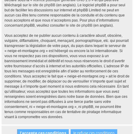
déclaré sous la «
licence publique générale GNU 2.0
» et qui peut être
téléchargé sur
le site de phpBB
(en anglais). Le logiciel phpBB a pour seul
but de faciliter les discussions sur internet et phpBB Limited ne peut en
aucun cas être tenu comme responsable de la conduite et du contenu que
nous acceptons et que nous n’acceptons pas. Pour plus d’informations
concernant phpBB, veuillez consulter
le site de phpBB
(en anglais).
Vous acceptez de ne publier aucun contenu à caractère abusif, obscène,
vulgaire, diffamatoire, choquant, menaçant, pornographique, etc. qui pourrait
transgresser la législation de votre pays, du pays dans lequel le serveur de
« neige-et-montagne.org » est hébergé ou encore la loi internationale. Si
vous ne respectez pas ces dispositions, vous vous exposez à un
bannissement immédiat et définitif et nous nous réservons le droit d’avertir
votre fournisseur d’accès à internet et les autorités officielles. L’adresse IP de
tous les messages est enregistrée afin d’aider au renforcement de ces
conditions. Vous acceptez le fait que « neige-et-montagne.org » ait le droit de
supprimer, de modifier, de déplacer ou de verrouiller n’importe quel sujet et
message à n’importe quel moment si nous estimons cela nécessaire. En tant
qu’utilisateur, vous acceptez que toutes les informations que vous avez
renseignées soient enregistrées dans notre base de données. Bien que ces
informations ne seront pas diffusées à une tierce partie sans votre
consentement, ni « neige-et-montagne.org », ni phpBB, ne pourront être
tenus comme responsables en cas de tentative de piratage informatique
visant à compromettre vos données.