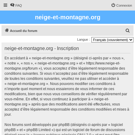
FAQ
Connexion
neige-et-montagne.org
R
Accueil du forum
e
Langue :
c
neige-et-montagne.org - Inscription
h
En accédant à « neige-et-montagne.org » (désigné ci-après par « nous »,
e
« notre », « nos », « neige-et-montagne.org » et « https://www.neige-et-
r
montagne.org/forum »), vous acceptez d’être légalement responsable des
conditions suivantes. Si vous n’acceptez pas d’être légalement responsable
c
de toutes les conditions suivantes, veuillez ne pas utiliser et accéder à
h
« neige-et-montagne.org ». Nous pouvons modifier ces conditions à
e
n’importe quel moment et nous essaierons de vous informer de ces
modifications, bien que nous vous conseillons de vérifier régulièrement par
r
vous-même. En effet, si vous continuez à participer à « neige-et-
montagne.org » après que des modifications aient été effectuées, vous
acceptez d’être légalement responsable des conditions modifiées et mises à
jour.
Nos forums sont développés par phpBB (désignés ci-après par « logiciel
phpBB » et « phpBB Limited ») qui est un logiciel de forum de discussions