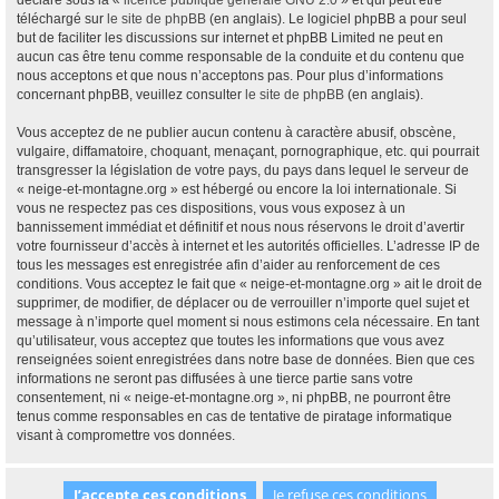
déclaré sous la «
licence publique générale GNU 2.0
» et qui peut être
téléchargé sur
le site de phpBB
(en anglais). Le logiciel phpBB a pour seul
but de faciliter les discussions sur internet et phpBB Limited ne peut en
aucun cas être tenu comme responsable de la conduite et du contenu que
nous acceptons et que nous n’acceptons pas. Pour plus d’informations
concernant phpBB, veuillez consulter
le site de phpBB
(en anglais).
Vous acceptez de ne publier aucun contenu à caractère abusif, obscène,
vulgaire, diffamatoire, choquant, menaçant, pornographique, etc. qui pourrait
transgresser la législation de votre pays, du pays dans lequel le serveur de
« neige-et-montagne.org » est hébergé ou encore la loi internationale. Si
vous ne respectez pas ces dispositions, vous vous exposez à un
bannissement immédiat et définitif et nous nous réservons le droit d’avertir
votre fournisseur d’accès à internet et les autorités officielles. L’adresse IP de
tous les messages est enregistrée afin d’aider au renforcement de ces
conditions. Vous acceptez le fait que « neige-et-montagne.org » ait le droit de
supprimer, de modifier, de déplacer ou de verrouiller n’importe quel sujet et
message à n’importe quel moment si nous estimons cela nécessaire. En tant
qu’utilisateur, vous acceptez que toutes les informations que vous avez
renseignées soient enregistrées dans notre base de données. Bien que ces
informations ne seront pas diffusées à une tierce partie sans votre
consentement, ni « neige-et-montagne.org », ni phpBB, ne pourront être
tenus comme responsables en cas de tentative de piratage informatique
visant à compromettre vos données.