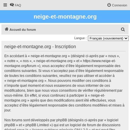
FAQ
Connexion
neige-et-montagne.org
R
Accueil du forum
e
Langue :
c
neige-et-montagne.org - Inscription
h
En accédant à « neige-et-montagne.org » (désigné ci-après par « nous »,
e
« notre », « nos », « neige-et-montagne.org » et « https://www.neige-et-
r
montagne.org/forum »), vous acceptez d’être légalement responsable des
conditions suivantes. Si vous n’acceptez pas d’être légalement responsable
c
de toutes les conditions suivantes, veuillez ne pas utiliser et accéder à
h
« neige-et-montagne.org ». Nous pouvons modifier ces conditions à
e
n’importe quel moment et nous essaierons de vous informer de ces
modifications, bien que nous vous conseillons de vérifier régulièrement par
r
vous-même. En effet, si vous continuez à participer à « neige-et-
montagne.org » après que des modifications aient été effectuées, vous
acceptez d’être légalement responsable des conditions modifiées et mises à
jour.
Nos forums sont développés par phpBB (désignés ci-après par « logiciel
phpBB » et « phpBB Limited ») qui est un logiciel de forum de discussions