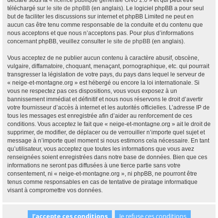
déclaré sous la «
licence publique générale GNU 2.0
» et qui peut être
téléchargé sur
le site de phpBB
(en anglais). Le logiciel phpBB a pour seul
but de faciliter les discussions sur internet et phpBB Limited ne peut en
aucun cas être tenu comme responsable de la conduite et du contenu que
nous acceptons et que nous n’acceptons pas. Pour plus d’informations
concernant phpBB, veuillez consulter
le site de phpBB
(en anglais).
Vous acceptez de ne publier aucun contenu à caractère abusif, obscène,
vulgaire, diffamatoire, choquant, menaçant, pornographique, etc. qui pourrait
transgresser la législation de votre pays, du pays dans lequel le serveur de
« neige-et-montagne.org » est hébergé ou encore la loi internationale. Si
vous ne respectez pas ces dispositions, vous vous exposez à un
bannissement immédiat et définitif et nous nous réservons le droit d’avertir
votre fournisseur d’accès à internet et les autorités officielles. L’adresse IP de
tous les messages est enregistrée afin d’aider au renforcement de ces
conditions. Vous acceptez le fait que « neige-et-montagne.org » ait le droit de
supprimer, de modifier, de déplacer ou de verrouiller n’importe quel sujet et
message à n’importe quel moment si nous estimons cela nécessaire. En tant
qu’utilisateur, vous acceptez que toutes les informations que vous avez
renseignées soient enregistrées dans notre base de données. Bien que ces
informations ne seront pas diffusées à une tierce partie sans votre
consentement, ni « neige-et-montagne.org », ni phpBB, ne pourront être
tenus comme responsables en cas de tentative de piratage informatique
visant à compromettre vos données.