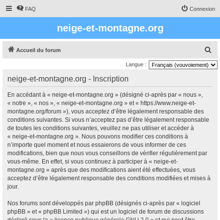
FAQ
Connexion
neige-et-montagne.org
R
Accueil du forum
e
Langue :
c
neige-et-montagne.org - Inscription
h
En accédant à « neige-et-montagne.org » (désigné ci-après par « nous »,
e
« notre », « nos », « neige-et-montagne.org » et « https://www.neige-et-
r
montagne.org/forum »), vous acceptez d’être légalement responsable des
conditions suivantes. Si vous n’acceptez pas d’être légalement responsable
c
de toutes les conditions suivantes, veuillez ne pas utiliser et accéder à
h
« neige-et-montagne.org ». Nous pouvons modifier ces conditions à
e
n’importe quel moment et nous essaierons de vous informer de ces
modifications, bien que nous vous conseillons de vérifier régulièrement par
r
vous-même. En effet, si vous continuez à participer à « neige-et-
montagne.org » après que des modifications aient été effectuées, vous
acceptez d’être légalement responsable des conditions modifiées et mises à
jour.
Nos forums sont développés par phpBB (désignés ci-après par « logiciel
phpBB » et « phpBB Limited ») qui est un logiciel de forum de discussions