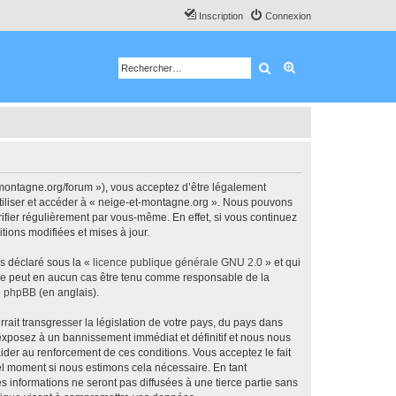
Inscription
Connexion
Rechercher
Recherche avancé
-montagne.org/forum »), vous acceptez d’être légalement
utiliser et accéder à « neige-et-montagne.org ». Nous pouvons
ifier régulièrement par vous-même. En effet, si vous continuez
tions modifiées et mises à jour.
ns déclaré sous la «
licence publique générale GNU 2.0
» et qui
ed ne peut en aucun cas être tenu comme responsable de la
de phpBB
(en anglais).
ait transgresser la législation de votre pays, du pays dans
 exposez à un bannissement immédiat et définitif et nous nous
d’aider au renforcement de ces conditions. Vous acceptez le fait
uel moment si nous estimons cela nécessaire. En tant
 informations ne seront pas diffusées à une tierce partie sans