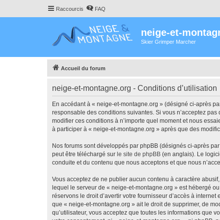
Raccourcis
FAQ
neige-et-montag
Skier Grimper Marcher
Accueil du forum
neige-et-montagne.org - Conditions d’utilisation
En accédant à « neige-et-montagne.org » (désigné ci-après par 
responsable des conditions suivantes. Si vous n’acceptez pas d
modifier ces conditions à n’importe quel moment et nous essaie
à participer à « neige-et-montagne.org » après que des modific
Nos forums sont développés par phpBB (désignés ci-après par «
peut être téléchargé sur
le site de phpBB
(en anglais). Le logic
conduite et du contenu que nous acceptons et que nous n’acce
Vous acceptez de ne publier aucun contenu à caractère abusif, 
lequel le serveur de « neige-et-montagne.org » est hébergé ou 
réservons le droit d’avertir votre fournisseur d’accès à internet
que « neige-et-montagne.org » ait le droit de supprimer, de mod
qu’utilisateur, vous acceptez que toutes les informations que 