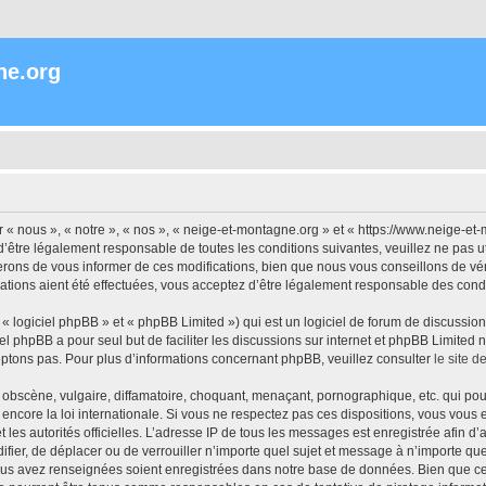
ne.org
« nous », « notre », « nos », « neige-et-montagne.org » et « https://www.neige-et
’être légalement responsable de toutes les conditions suivantes, veuillez ne pas 
rons de vous informer de ces modifications, bien que nous vous conseillons de vér
ations aient été effectuées, vous acceptez d’être légalement responsable des condi
 logiciel phpBB » et « phpBB Limited ») qui est un logiciel de forum de discussio
iel phpBB a pour seul but de faciliter les discussions sur internet et phpBB Limit
ptons pas. Pour plus d’informations concernant phpBB, veuillez consulter
le site 
obscène, vulgaire, diffamatoire, choquant, menaçant, pornographique, etc. qui pourr
encore la loi internationale. Si vous ne respectez pas ces dispositions, vous vous
 et les autorités officielles. L’adresse IP de tous les messages est enregistrée afin 
ifier, de déplacer ou de verrouiller n’importe quel sujet et message à n’importe q
vous avez renseignées soient enregistrées dans notre base de données. Bien que ces