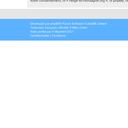
votre consentement, ni « neige-et-montagne.org », ni phpBB, n
Développé par
phpBB
® Forum Software © phpBB Limited
Traduction française officielle
©
Miles Cellar
Style
proflat
par ©
Mazeltof
2017
Confidentialité
|
Conditions