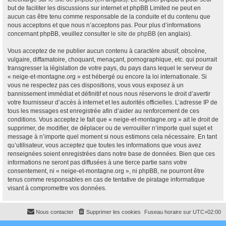
but de faciliter les discussions sur internet et phpBB Limited ne peut en
aucun cas être tenu comme responsable de la conduite et du contenu que
nous acceptons et que nous n’acceptons pas. Pour plus d’informations
concernant phpBB, veuillez consulter
le site de phpBB
(en anglais).
Vous acceptez de ne publier aucun contenu à caractère abusif, obscène,
vulgaire, diffamatoire, choquant, menaçant, pornographique, etc. qui pourrait
transgresser la législation de votre pays, du pays dans lequel le serveur de
« neige-et-montagne.org » est hébergé ou encore la loi internationale. Si
vous ne respectez pas ces dispositions, vous vous exposez à un
bannissement immédiat et définitif et nous nous réservons le droit d’avertir
votre fournisseur d’accès à internet et les autorités officielles. L’adresse IP de
tous les messages est enregistrée afin d’aider au renforcement de ces
conditions. Vous acceptez le fait que « neige-et-montagne.org » ait le droit de
supprimer, de modifier, de déplacer ou de verrouiller n’importe quel sujet et
message à n’importe quel moment si nous estimons cela nécessaire. En tant
qu’utilisateur, vous acceptez que toutes les informations que vous avez
renseignées soient enregistrées dans notre base de données. Bien que ces
informations ne seront pas diffusées à une tierce partie sans votre
consentement, ni « neige-et-montagne.org », ni phpBB, ne pourront être
tenus comme responsables en cas de tentative de piratage informatique
visant à compromettre vos données.
Nous contacter
Supprimer les cookies
Fuseau horaire sur
UTC+02:00