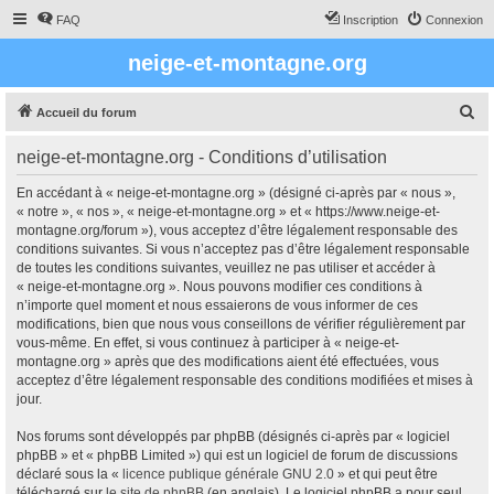
FAQ
Inscription
Connexion
neige-et-montagne.org
R
Accueil du forum
e
neige-et-montagne.org - Conditions d’utilisation
c
h
En accédant à « neige-et-montagne.org » (désigné ci-après par « nous »,
« notre », « nos », « neige-et-montagne.org » et « https://www.neige-et-
e
montagne.org/forum »), vous acceptez d’être légalement responsable des
r
conditions suivantes. Si vous n’acceptez pas d’être légalement responsable
de toutes les conditions suivantes, veuillez ne pas utiliser et accéder à
c
« neige-et-montagne.org ». Nous pouvons modifier ces conditions à
h
n’importe quel moment et nous essaierons de vous informer de ces
modifications, bien que nous vous conseillons de vérifier régulièrement par
e
vous-même. En effet, si vous continuez à participer à « neige-et-
r
montagne.org » après que des modifications aient été effectuées, vous
acceptez d’être légalement responsable des conditions modifiées et mises à
jour.
Nos forums sont développés par phpBB (désignés ci-après par « logiciel
phpBB » et « phpBB Limited ») qui est un logiciel de forum de discussions
déclaré sous la «
licence publique générale GNU 2.0
» et qui peut être
téléchargé sur
le site de phpBB
(en anglais). Le logiciel phpBB a pour seul