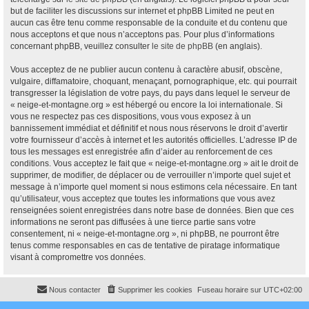
but de faciliter les discussions sur internet et phpBB Limited ne peut en
aucun cas être tenu comme responsable de la conduite et du contenu que
nous acceptons et que nous n’acceptons pas. Pour plus d’informations
concernant phpBB, veuillez consulter
le site de phpBB
(en anglais).
Vous acceptez de ne publier aucun contenu à caractère abusif, obscène,
vulgaire, diffamatoire, choquant, menaçant, pornographique, etc. qui pourrait
transgresser la législation de votre pays, du pays dans lequel le serveur de
« neige-et-montagne.org » est hébergé ou encore la loi internationale. Si
vous ne respectez pas ces dispositions, vous vous exposez à un
bannissement immédiat et définitif et nous nous réservons le droit d’avertir
votre fournisseur d’accès à internet et les autorités officielles. L’adresse IP de
tous les messages est enregistrée afin d’aider au renforcement de ces
conditions. Vous acceptez le fait que « neige-et-montagne.org » ait le droit de
supprimer, de modifier, de déplacer ou de verrouiller n’importe quel sujet et
message à n’importe quel moment si nous estimons cela nécessaire. En tant
qu’utilisateur, vous acceptez que toutes les informations que vous avez
renseignées soient enregistrées dans notre base de données. Bien que ces
informations ne seront pas diffusées à une tierce partie sans votre
consentement, ni « neige-et-montagne.org », ni phpBB, ne pourront être
tenus comme responsables en cas de tentative de piratage informatique
visant à compromettre vos données.
Nous contacter
Supprimer les cookies
Fuseau horaire sur
UTC+02:00