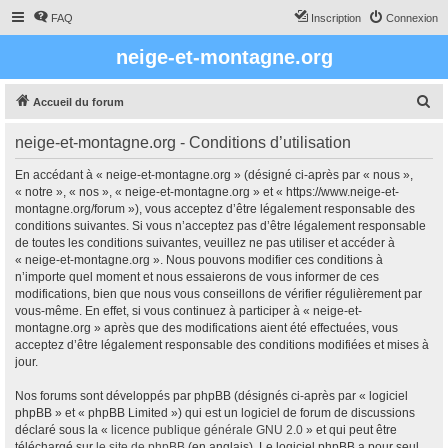
FAQ
Inscription
Connexion
neige-et-montagne.org
R
Accueil du forum
e
neige-et-montagne.org - Conditions d’utilisation
c
h
En accédant à « neige-et-montagne.org » (désigné ci-après par « nous »,
« notre », « nos », « neige-et-montagne.org » et « https://www.neige-et-
e
montagne.org/forum »), vous acceptez d’être légalement responsable des
r
conditions suivantes. Si vous n’acceptez pas d’être légalement responsable
de toutes les conditions suivantes, veuillez ne pas utiliser et accéder à
c
« neige-et-montagne.org ». Nous pouvons modifier ces conditions à
h
n’importe quel moment et nous essaierons de vous informer de ces
modifications, bien que nous vous conseillons de vérifier régulièrement par
e
vous-même. En effet, si vous continuez à participer à « neige-et-
r
montagne.org » après que des modifications aient été effectuées, vous
acceptez d’être légalement responsable des conditions modifiées et mises à
jour.
Nos forums sont développés par phpBB (désignés ci-après par « logiciel
phpBB » et « phpBB Limited ») qui est un logiciel de forum de discussions
déclaré sous la «
licence publique générale GNU 2.0
» et qui peut être
téléchargé sur
le site de phpBB
(en anglais). Le logiciel phpBB a pour seul