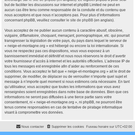
but de faciliter les discussions sur internet et phpBB Limited ne peut en
aucun cas être tenu comme responsable de la conduite et du contenu que
nous acceptons et que nous n’acceptons pas. Pour plus d’informations
concernant phpBB, veuillez consulter
le site de phpBB
(en anglais).
Vous acceptez de ne publier aucun contenu à caractère abusif, obscène,
vulgaire, diffamatoire, choquant, menaçant, pornographique, etc. qui pourrait
transgresser la législation de votre pays, du pays dans lequel le serveur de
« neige-et-montagne.org » est hébergé ou encore la loi internationale. Si
vous ne respectez pas ces dispositions, vous vous exposez à un
bannissement immédiat et définitif et nous nous réservons le droit d’avertir
votre fournisseur d’accès à internet et les autorités officielles. L’adresse IP de
tous les messages est enregistrée afin d’aider au renforcement de ces
conditions. Vous acceptez le fait que « neige-et-montagne.org » ait le droit de
supprimer, de modifier, de déplacer ou de verrouiller n’importe quel sujet et
message à n’importe quel moment si nous estimons cela nécessaire. En tant
qu’utilisateur, vous acceptez que toutes les informations que vous avez
renseignées soient enregistrées dans notre base de données. Bien que ces
informations ne seront pas diffusées à une tierce partie sans votre
consentement, ni « neige-et-montagne.org », ni phpBB, ne pourront être
tenus comme responsables en cas de tentative de piratage informatique
visant à compromettre vos données.
Nous contacter
Supprimer les cookies
Fuseau horaire sur
UTC+02:00