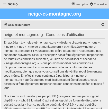
FAQ
Inscription
Connexion
neige-et-montagne.org
R
Accueil du forum
e
neige-et-montagne.org - Conditions d’utilisation
c
h
En accédant à « neige-et-montagne.org » (désigné ci-après par « nous »,
« notre », « nos », « neige-et-montagne.org » et « https://www.neige-et-
e
montagne.org/forum »), vous acceptez d’être légalement responsable des
r
conditions suivantes. Si vous n’acceptez pas d’être légalement responsable
de toutes les conditions suivantes, veuillez ne pas utiliser et accéder à
c
« neige-et-montagne.org ». Nous pouvons modifier ces conditions à
h
n’importe quel moment et nous essaierons de vous informer de ces
modifications, bien que nous vous conseillons de vérifier régulièrement par
e
vous-même. En effet, si vous continuez à participer à « neige-et-
r
montagne.org » après que des modifications aient été effectuées, vous
acceptez d’être légalement responsable des conditions modifiées et mises à
jour.
Nos forums sont développés par phpBB (désignés ci-après par « logiciel
phpBB » et « phpBB Limited ») qui est un logiciel de forum de discussions
déclaré sous la «
licence publique générale GNU 2.0
» et qui peut être
téléchargé sur
le site de phpBB
(en anglais). Le logiciel phpBB a pour seul