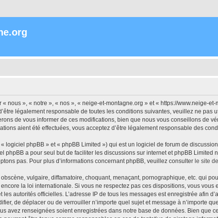
ne.org
« nous », « notre », « nos », « neige-et-montagne.org » et « https://www.neige-et
’être légalement responsable de toutes les conditions suivantes, veuillez ne pas 
rons de vous informer de ces modifications, bien que nous vous conseillons de vér
ations aient été effectuées, vous acceptez d’être légalement responsable des condi
 logiciel phpBB » et « phpBB Limited ») qui est un logiciel de forum de discussio
iel phpBB a pour seul but de faciliter les discussions sur internet et phpBB Limit
ptons pas. Pour plus d’informations concernant phpBB, veuillez consulter
le site 
obscène, vulgaire, diffamatoire, choquant, menaçant, pornographique, etc. qui pourr
encore la loi internationale. Si vous ne respectez pas ces dispositions, vous vous
 et les autorités officielles. L’adresse IP de tous les messages est enregistrée afin 
ifier, de déplacer ou de verrouiller n’importe quel sujet et message à n’importe q
vous avez renseignées soient enregistrées dans notre base de données. Bien que ces