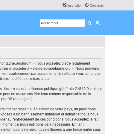
Inscription
Connexion
Rechercher
Recherche avancé
-montagne.org/forum »), vous acceptez d’être légalement
utiliser et accéder à « neige-et-montagne.org ». Nous pouvons
ifier régulièrement par vous-même. En effet, si vous continuez
tions modifiées et mises à jour.
ns déclaré sous la «
licence publique générale GNU 2.0
» et qui
ed ne peut en aucun cas être tenu comme responsable de la
de phpBB
(en anglais).
ait transgresser la législation de votre pays, du pays dans
 exposez à un bannissement immédiat et définitif et nous nous
d’aider au renforcement de ces conditions. Vous acceptez le fait
uel moment si nous estimons cela nécessaire. En tant
 informations ne seront pas diffusées à une tierce partie sans