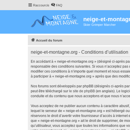
Raccourcis
FAQ
neige-et-montag
Skier Grimper Marcher
Accueil du forum
neige-et-montagne.org - Conditions d’utilisation
En accédant à « neige-et-montagne.org » (désigné ci-après par 
responsable des conditions suivantes. Si vous n’acceptez pas d
modifier ces conditions à n’importe quel moment et nous essaie
à participer à « neige-et-montagne.org » après que des modific
Nos forums sont développés par phpBB (désignés ci-après par «
peut être téléchargé sur
le site de phpBB
(en anglais). Le logic
conduite et du contenu que nous acceptons et que nous n’acce
Vous acceptez de ne publier aucun contenu à caractère abusif, 
lequel le serveur de « neige-et-montagne.org » est hébergé ou 
réservons le droit d’avertir votre fournisseur d’accès à internet
que « neige-et-montagne.org » ait le droit de supprimer, de mod
qu’utilisateur, vous acceptez que toutes les informations que 