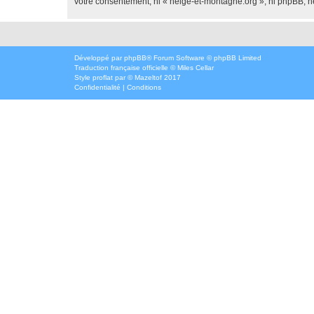
votre consentement, ni « neige-et-montagne.org », ni phpBB, n
Développé par
phpBB
® Forum Software © phpBB Limited
Traduction française officielle
©
Miles Cellar
Style
proflat
par ©
Mazeltof
2017
Confidentialité
|
Conditions