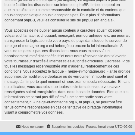
but de faciliter les discussions sur internet et phpBB Limited ne peut en
aucun cas être tenu comme responsable de la conduite et du contenu que
nous acceptons et que nous n’acceptons pas. Pour plus d’informations
concernant phpBB, veuillez consulter
le site de phpBB
(en anglais).
Vous acceptez de ne publier aucun contenu à caractère abusif, obscène,
vulgaire, diffamatoire, choquant, menaçant, pornographique, etc. qui pourrait
transgresser la législation de votre pays, du pays dans lequel le serveur de
« neige-et-montagne.org » est hébergé ou encore la loi internationale. Si
vous ne respectez pas ces dispositions, vous vous exposez à un
bannissement immédiat et définitif et nous nous réservons le droit d’avertir
votre fournisseur d’accès à internet et les autorités officielles. L’adresse IP de
tous les messages est enregistrée afin d’aider au renforcement de ces
conditions. Vous acceptez le fait que « neige-et-montagne.org » ait le droit de
supprimer, de modifier, de déplacer ou de verrouiller n’importe quel sujet et
message à n’importe quel moment si nous estimons cela nécessaire. En tant
qu’utilisateur, vous acceptez que toutes les informations que vous avez
renseignées soient enregistrées dans notre base de données. Bien que ces
informations ne seront pas diffusées à une tierce partie sans votre
consentement, ni « neige-et-montagne.org », ni phpBB, ne pourront être
tenus comme responsables en cas de tentative de piratage informatique
visant à compromettre vos données.
Nous contacter
Supprimer les cookies
Fuseau horaire sur
UTC+02:00