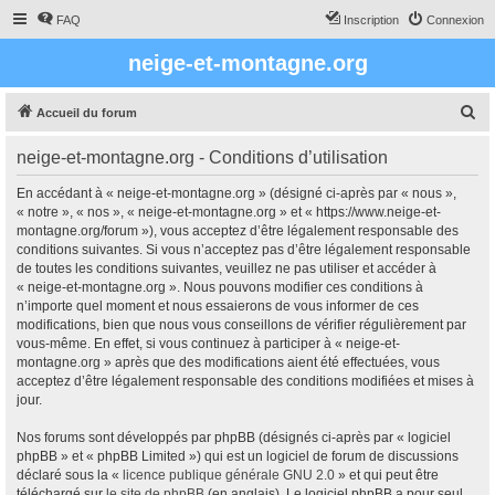
FAQ
Inscription
Connexion
neige-et-montagne.org
R
Accueil du forum
e
neige-et-montagne.org - Conditions d’utilisation
c
h
En accédant à « neige-et-montagne.org » (désigné ci-après par « nous »,
« notre », « nos », « neige-et-montagne.org » et « https://www.neige-et-
e
montagne.org/forum »), vous acceptez d’être légalement responsable des
r
conditions suivantes. Si vous n’acceptez pas d’être légalement responsable
de toutes les conditions suivantes, veuillez ne pas utiliser et accéder à
c
« neige-et-montagne.org ». Nous pouvons modifier ces conditions à
h
n’importe quel moment et nous essaierons de vous informer de ces
modifications, bien que nous vous conseillons de vérifier régulièrement par
e
vous-même. En effet, si vous continuez à participer à « neige-et-
r
montagne.org » après que des modifications aient été effectuées, vous
acceptez d’être légalement responsable des conditions modifiées et mises à
jour.
Nos forums sont développés par phpBB (désignés ci-après par « logiciel
phpBB » et « phpBB Limited ») qui est un logiciel de forum de discussions
déclaré sous la «
licence publique générale GNU 2.0
» et qui peut être
téléchargé sur
le site de phpBB
(en anglais). Le logiciel phpBB a pour seul