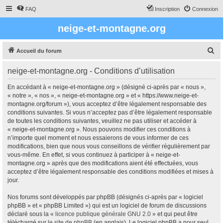
FAQ
Inscription
Connexion
neige-et-montagne.org
R
Accueil du forum
e
neige-et-montagne.org - Conditions d’utilisation
c
h
En accédant à « neige-et-montagne.org » (désigné ci-après par « nous »,
« notre », « nos », « neige-et-montagne.org » et « https://www.neige-et-
e
montagne.org/forum »), vous acceptez d’être légalement responsable des
r
conditions suivantes. Si vous n’acceptez pas d’être légalement responsable
de toutes les conditions suivantes, veuillez ne pas utiliser et accéder à
c
« neige-et-montagne.org ». Nous pouvons modifier ces conditions à
h
n’importe quel moment et nous essaierons de vous informer de ces
modifications, bien que nous vous conseillons de vérifier régulièrement par
e
vous-même. En effet, si vous continuez à participer à « neige-et-
r
montagne.org » après que des modifications aient été effectuées, vous
acceptez d’être légalement responsable des conditions modifiées et mises à
jour.
Nos forums sont développés par phpBB (désignés ci-après par « logiciel
phpBB » et « phpBB Limited ») qui est un logiciel de forum de discussions
déclaré sous la «
licence publique générale GNU 2.0
» et qui peut être
téléchargé sur
le site de phpBB
(en anglais). Le logiciel phpBB a pour seul