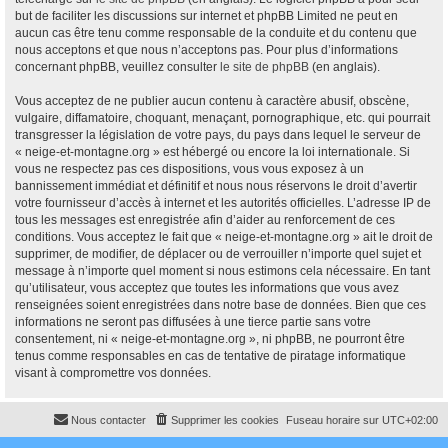
but de faciliter les discussions sur internet et phpBB Limited ne peut en
aucun cas être tenu comme responsable de la conduite et du contenu que
nous acceptons et que nous n’acceptons pas. Pour plus d’informations
concernant phpBB, veuillez consulter
le site de phpBB
(en anglais).
Vous acceptez de ne publier aucun contenu à caractère abusif, obscène,
vulgaire, diffamatoire, choquant, menaçant, pornographique, etc. qui pourrait
transgresser la législation de votre pays, du pays dans lequel le serveur de
« neige-et-montagne.org » est hébergé ou encore la loi internationale. Si
vous ne respectez pas ces dispositions, vous vous exposez à un
bannissement immédiat et définitif et nous nous réservons le droit d’avertir
votre fournisseur d’accès à internet et les autorités officielles. L’adresse IP de
tous les messages est enregistrée afin d’aider au renforcement de ces
conditions. Vous acceptez le fait que « neige-et-montagne.org » ait le droit de
supprimer, de modifier, de déplacer ou de verrouiller n’importe quel sujet et
message à n’importe quel moment si nous estimons cela nécessaire. En tant
qu’utilisateur, vous acceptez que toutes les informations que vous avez
renseignées soient enregistrées dans notre base de données. Bien que ces
informations ne seront pas diffusées à une tierce partie sans votre
consentement, ni « neige-et-montagne.org », ni phpBB, ne pourront être
tenus comme responsables en cas de tentative de piratage informatique
visant à compromettre vos données.
Nous contacter
Supprimer les cookies
Fuseau horaire sur
UTC+02:00