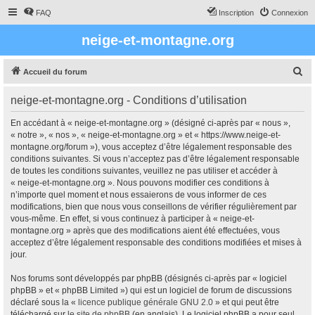
FAQ
Inscription
Connexion
neige-et-montagne.org
R
Accueil du forum
e
neige-et-montagne.org - Conditions d’utilisation
c
h
En accédant à « neige-et-montagne.org » (désigné ci-après par « nous »,
« notre », « nos », « neige-et-montagne.org » et « https://www.neige-et-
e
montagne.org/forum »), vous acceptez d’être légalement responsable des
r
conditions suivantes. Si vous n’acceptez pas d’être légalement responsable
de toutes les conditions suivantes, veuillez ne pas utiliser et accéder à
c
« neige-et-montagne.org ». Nous pouvons modifier ces conditions à
h
n’importe quel moment et nous essaierons de vous informer de ces
modifications, bien que nous vous conseillons de vérifier régulièrement par
e
vous-même. En effet, si vous continuez à participer à « neige-et-
r
montagne.org » après que des modifications aient été effectuées, vous
acceptez d’être légalement responsable des conditions modifiées et mises à
jour.
Nos forums sont développés par phpBB (désignés ci-après par « logiciel
phpBB » et « phpBB Limited ») qui est un logiciel de forum de discussions
déclaré sous la «
licence publique générale GNU 2.0
» et qui peut être
téléchargé sur
le site de phpBB
(en anglais). Le logiciel phpBB a pour seul