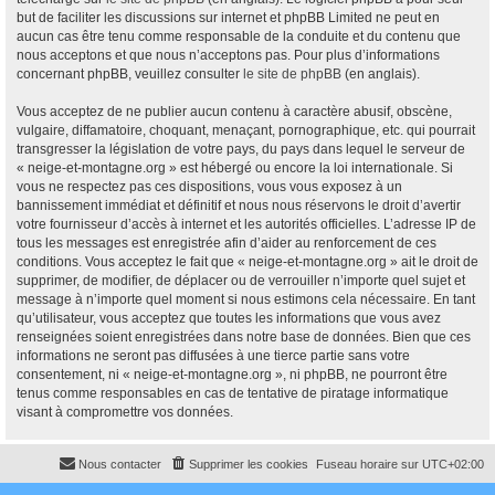
but de faciliter les discussions sur internet et phpBB Limited ne peut en
aucun cas être tenu comme responsable de la conduite et du contenu que
nous acceptons et que nous n’acceptons pas. Pour plus d’informations
concernant phpBB, veuillez consulter
le site de phpBB
(en anglais).
Vous acceptez de ne publier aucun contenu à caractère abusif, obscène,
vulgaire, diffamatoire, choquant, menaçant, pornographique, etc. qui pourrait
transgresser la législation de votre pays, du pays dans lequel le serveur de
« neige-et-montagne.org » est hébergé ou encore la loi internationale. Si
vous ne respectez pas ces dispositions, vous vous exposez à un
bannissement immédiat et définitif et nous nous réservons le droit d’avertir
votre fournisseur d’accès à internet et les autorités officielles. L’adresse IP de
tous les messages est enregistrée afin d’aider au renforcement de ces
conditions. Vous acceptez le fait que « neige-et-montagne.org » ait le droit de
supprimer, de modifier, de déplacer ou de verrouiller n’importe quel sujet et
message à n’importe quel moment si nous estimons cela nécessaire. En tant
qu’utilisateur, vous acceptez que toutes les informations que vous avez
renseignées soient enregistrées dans notre base de données. Bien que ces
informations ne seront pas diffusées à une tierce partie sans votre
consentement, ni « neige-et-montagne.org », ni phpBB, ne pourront être
tenus comme responsables en cas de tentative de piratage informatique
visant à compromettre vos données.
Nous contacter
Supprimer les cookies
Fuseau horaire sur
UTC+02:00