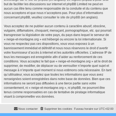
but de faciliter les discussions sur internet et phpBB Limited ne peut en
aucun cas être tenu comme responsable de la conduite et du contenu que
nous acceptons et que nous n’acceptons pas. Pour plus d’informations
concernant phpBB, veuillez consulter
le site de phpBB
(en anglais).
Vous acceptez de ne publier aucun contenu à caractère abusif, obscène,
vulgaire, diffamatoire, choquant, menaçant, pornographique, etc. qui pourrait
transgresser la législation de votre pays, du pays dans lequel le serveur de
« neige-et-montagne.org » est hébergé ou encore la loi internationale. Si
vous ne respectez pas ces dispositions, vous vous exposez à un
bannissement immédiat et définitif et nous nous réservons le droit d’avertir
votre fournisseur d’accès à internet et les autorités officielles. L’adresse IP de
tous les messages est enregistrée afin d’aider au renforcement de ces
conditions. Vous acceptez le fait que « neige-et-montagne.org » ait le droit de
supprimer, de modifier, de déplacer ou de verrouiller n’importe quel sujet et
message à n’importe quel moment si nous estimons cela nécessaire. En tant
qu’utilisateur, vous acceptez que toutes les informations que vous avez
renseignées soient enregistrées dans notre base de données. Bien que ces
informations ne seront pas diffusées à une tierce partie sans votre
consentement, ni « neige-et-montagne.org », ni phpBB, ne pourront être
tenus comme responsables en cas de tentative de piratage informatique
visant à compromettre vos données.
Nous contacter
Supprimer les cookies
Fuseau horaire sur
UTC+02:00