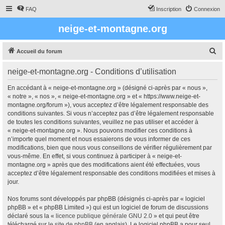
FAQ
Inscription
Connexion
neige-et-montagne.org
R
Accueil du forum
e
neige-et-montagne.org - Conditions d’utilisation
c
h
En accédant à « neige-et-montagne.org » (désigné ci-après par « nous »,
« notre », « nos », « neige-et-montagne.org » et « https://www.neige-et-
e
montagne.org/forum »), vous acceptez d’être légalement responsable des
r
conditions suivantes. Si vous n’acceptez pas d’être légalement responsable
de toutes les conditions suivantes, veuillez ne pas utiliser et accéder à
c
« neige-et-montagne.org ». Nous pouvons modifier ces conditions à
h
n’importe quel moment et nous essaierons de vous informer de ces
modifications, bien que nous vous conseillons de vérifier régulièrement par
e
vous-même. En effet, si vous continuez à participer à « neige-et-
r
montagne.org » après que des modifications aient été effectuées, vous
acceptez d’être légalement responsable des conditions modifiées et mises à
jour.
Nos forums sont développés par phpBB (désignés ci-après par « logiciel
phpBB » et « phpBB Limited ») qui est un logiciel de forum de discussions
déclaré sous la «
licence publique générale GNU 2.0
» et qui peut être
téléchargé sur
le site de phpBB
(en anglais). Le logiciel phpBB a pour seul