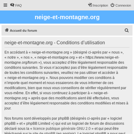
FAQ
Inscription
Connexion
neige-et-montagne.org
R
Accueil du forum
e
neige-et-montagne.org - Conditions d’utilisation
c
h
En accédant à « neige-et-montagne.org » (désigné ci-après par « nous »,
« notre », « nos », « neige-et-montagne.org » et « https://www.neige-et-
e
montagne.org/forum »), vous acceptez d’être légalement responsable des
r
conditions suivantes. Si vous n’acceptez pas d’être légalement responsable
de toutes les conditions suivantes, veuillez ne pas utiliser et accéder à
c
« neige-et-montagne.org ». Nous pouvons modifier ces conditions à
h
n’importe quel moment et nous essaierons de vous informer de ces
modifications, bien que nous vous conseillons de vérifier régulièrement par
e
vous-même. En effet, si vous continuez à participer à « neige-et-
r
montagne.org » après que des modifications aient été effectuées, vous
acceptez d’être légalement responsable des conditions modifiées et mises à
jour.
Nos forums sont développés par phpBB (désignés ci-après par « logiciel
phpBB » et « phpBB Limited ») qui est un logiciel de forum de discussions
déclaré sous la «
licence publique générale GNU 2.0
» et qui peut être
téléchargé sur
le site de phpBB
(en anglais). Le logiciel phpBB a pour seul