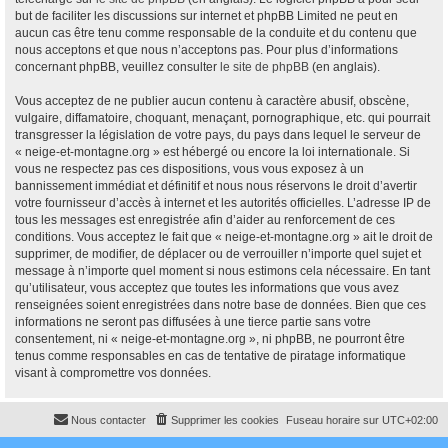
but de faciliter les discussions sur internet et phpBB Limited ne peut en
aucun cas être tenu comme responsable de la conduite et du contenu que
nous acceptons et que nous n’acceptons pas. Pour plus d’informations
concernant phpBB, veuillez consulter
le site de phpBB
(en anglais).
Vous acceptez de ne publier aucun contenu à caractère abusif, obscène,
vulgaire, diffamatoire, choquant, menaçant, pornographique, etc. qui pourrait
transgresser la législation de votre pays, du pays dans lequel le serveur de
« neige-et-montagne.org » est hébergé ou encore la loi internationale. Si
vous ne respectez pas ces dispositions, vous vous exposez à un
bannissement immédiat et définitif et nous nous réservons le droit d’avertir
votre fournisseur d’accès à internet et les autorités officielles. L’adresse IP de
tous les messages est enregistrée afin d’aider au renforcement de ces
conditions. Vous acceptez le fait que « neige-et-montagne.org » ait le droit de
supprimer, de modifier, de déplacer ou de verrouiller n’importe quel sujet et
message à n’importe quel moment si nous estimons cela nécessaire. En tant
qu’utilisateur, vous acceptez que toutes les informations que vous avez
renseignées soient enregistrées dans notre base de données. Bien que ces
informations ne seront pas diffusées à une tierce partie sans votre
consentement, ni « neige-et-montagne.org », ni phpBB, ne pourront être
tenus comme responsables en cas de tentative de piratage informatique
visant à compromettre vos données.
Nous contacter
Supprimer les cookies
Fuseau horaire sur
UTC+02:00