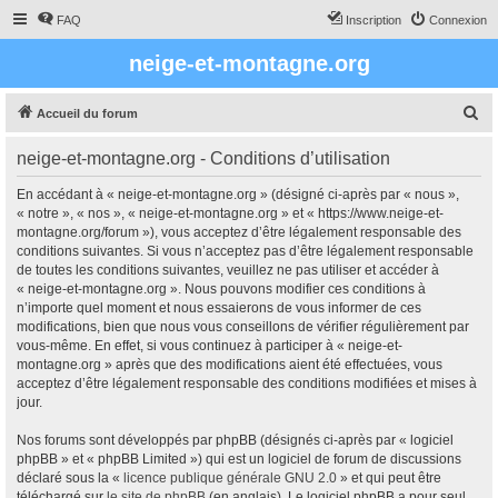
FAQ
Inscription
Connexion
neige-et-montagne.org
R
Accueil du forum
e
neige-et-montagne.org - Conditions d’utilisation
c
h
En accédant à « neige-et-montagne.org » (désigné ci-après par « nous »,
« notre », « nos », « neige-et-montagne.org » et « https://www.neige-et-
e
montagne.org/forum »), vous acceptez d’être légalement responsable des
r
conditions suivantes. Si vous n’acceptez pas d’être légalement responsable
de toutes les conditions suivantes, veuillez ne pas utiliser et accéder à
c
« neige-et-montagne.org ». Nous pouvons modifier ces conditions à
h
n’importe quel moment et nous essaierons de vous informer de ces
modifications, bien que nous vous conseillons de vérifier régulièrement par
e
vous-même. En effet, si vous continuez à participer à « neige-et-
r
montagne.org » après que des modifications aient été effectuées, vous
acceptez d’être légalement responsable des conditions modifiées et mises à
jour.
Nos forums sont développés par phpBB (désignés ci-après par « logiciel
phpBB » et « phpBB Limited ») qui est un logiciel de forum de discussions
déclaré sous la «
licence publique générale GNU 2.0
» et qui peut être
téléchargé sur
le site de phpBB
(en anglais). Le logiciel phpBB a pour seul