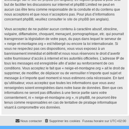
but de faciliter les discussions sur internet et phpBB Limited ne peut en
aucun cas être tenu comme responsable de la conduite et du contenu que
nous acceptons et que nous n’acceptons pas. Pour plus d’informations
concernant phpBB, veuillez consulter
le site de phpBB
(en anglais).
Vous acceptez de ne publier aucun contenu à caractère abusif, obscène,
vulgaire, diffamatoire, choquant, menaçant, pornographique, etc. qui pourrait
transgresser la législation de votre pays, du pays dans lequel le serveur de
« neige-et-montagne.org » est hébergé ou encore la loi internationale. Si
vous ne respectez pas ces dispositions, vous vous exposez à un
bannissement immédiat et définitif et nous nous réservons le droit d’avertir
votre fournisseur d’accès à internet et les autorités officielles. L’adresse IP de
tous les messages est enregistrée afin d’aider au renforcement de ces
conditions. Vous acceptez le fait que « neige-et-montagne.org » ait le droit de
supprimer, de modifier, de déplacer ou de verrouiller n’importe quel sujet et
message à n’importe quel moment si nous estimons cela nécessaire. En tant
qu’utilisateur, vous acceptez que toutes les informations que vous avez
renseignées soient enregistrées dans notre base de données. Bien que ces
informations ne seront pas diffusées à une tierce partie sans votre
consentement, ni « neige-et-montagne.org », ni phpBB, ne pourront être
tenus comme responsables en cas de tentative de piratage informatique
visant à compromettre vos données.
Nous contacter
Supprimer les cookies
Fuseau horaire sur
UTC+02:00