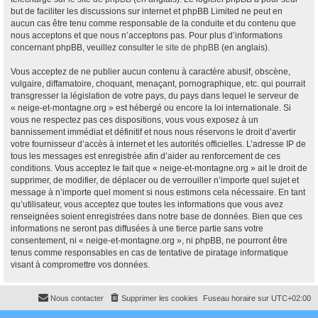
but de faciliter les discussions sur internet et phpBB Limited ne peut en
aucun cas être tenu comme responsable de la conduite et du contenu que
nous acceptons et que nous n’acceptons pas. Pour plus d’informations
concernant phpBB, veuillez consulter
le site de phpBB
(en anglais).
Vous acceptez de ne publier aucun contenu à caractère abusif, obscène,
vulgaire, diffamatoire, choquant, menaçant, pornographique, etc. qui pourrait
transgresser la législation de votre pays, du pays dans lequel le serveur de
« neige-et-montagne.org » est hébergé ou encore la loi internationale. Si
vous ne respectez pas ces dispositions, vous vous exposez à un
bannissement immédiat et définitif et nous nous réservons le droit d’avertir
votre fournisseur d’accès à internet et les autorités officielles. L’adresse IP de
tous les messages est enregistrée afin d’aider au renforcement de ces
conditions. Vous acceptez le fait que « neige-et-montagne.org » ait le droit de
supprimer, de modifier, de déplacer ou de verrouiller n’importe quel sujet et
message à n’importe quel moment si nous estimons cela nécessaire. En tant
qu’utilisateur, vous acceptez que toutes les informations que vous avez
renseignées soient enregistrées dans notre base de données. Bien que ces
informations ne seront pas diffusées à une tierce partie sans votre
consentement, ni « neige-et-montagne.org », ni phpBB, ne pourront être
tenus comme responsables en cas de tentative de piratage informatique
visant à compromettre vos données.
Nous contacter
Supprimer les cookies
Fuseau horaire sur
UTC+02:00