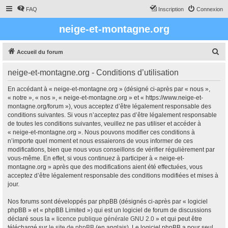
FAQ
Inscription
Connexion
neige-et-montagne.org
R
Accueil du forum
e
neige-et-montagne.org - Conditions d’utilisation
c
h
En accédant à « neige-et-montagne.org » (désigné ci-après par « nous »,
« notre », « nos », « neige-et-montagne.org » et « https://www.neige-et-
e
montagne.org/forum »), vous acceptez d’être légalement responsable des
r
conditions suivantes. Si vous n’acceptez pas d’être légalement responsable
de toutes les conditions suivantes, veuillez ne pas utiliser et accéder à
c
« neige-et-montagne.org ». Nous pouvons modifier ces conditions à
h
n’importe quel moment et nous essaierons de vous informer de ces
modifications, bien que nous vous conseillons de vérifier régulièrement par
e
vous-même. En effet, si vous continuez à participer à « neige-et-
r
montagne.org » après que des modifications aient été effectuées, vous
acceptez d’être légalement responsable des conditions modifiées et mises à
jour.
Nos forums sont développés par phpBB (désignés ci-après par « logiciel
phpBB » et « phpBB Limited ») qui est un logiciel de forum de discussions
déclaré sous la «
licence publique générale GNU 2.0
» et qui peut être
téléchargé sur
le site de phpBB
(en anglais). Le logiciel phpBB a pour seul