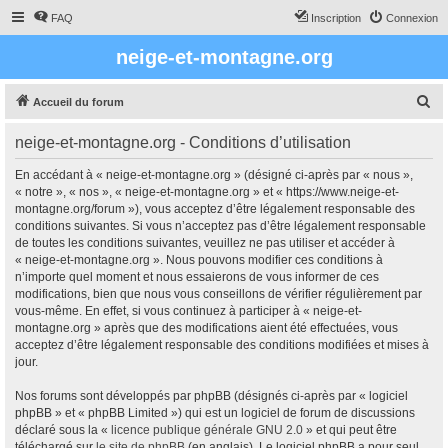
FAQ
Inscription
Connexion
neige-et-montagne.org
R
Accueil du forum
e
neige-et-montagne.org - Conditions d’utilisation
c
h
En accédant à « neige-et-montagne.org » (désigné ci-après par « nous »,
« notre », « nos », « neige-et-montagne.org » et « https://www.neige-et-
e
montagne.org/forum »), vous acceptez d’être légalement responsable des
r
conditions suivantes. Si vous n’acceptez pas d’être légalement responsable
de toutes les conditions suivantes, veuillez ne pas utiliser et accéder à
c
« neige-et-montagne.org ». Nous pouvons modifier ces conditions à
h
n’importe quel moment et nous essaierons de vous informer de ces
modifications, bien que nous vous conseillons de vérifier régulièrement par
e
vous-même. En effet, si vous continuez à participer à « neige-et-
r
montagne.org » après que des modifications aient été effectuées, vous
acceptez d’être légalement responsable des conditions modifiées et mises à
jour.
Nos forums sont développés par phpBB (désignés ci-après par « logiciel
phpBB » et « phpBB Limited ») qui est un logiciel de forum de discussions
déclaré sous la «
licence publique générale GNU 2.0
» et qui peut être
téléchargé sur
le site de phpBB
(en anglais). Le logiciel phpBB a pour seul