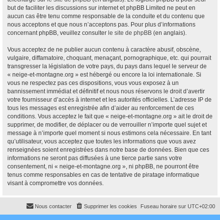
but de faciliter les discussions sur internet et phpBB Limited ne peut en
aucun cas être tenu comme responsable de la conduite et du contenu que
nous acceptons et que nous n’acceptons pas. Pour plus d’informations
concernant phpBB, veuillez consulter
le site de phpBB
(en anglais).
Vous acceptez de ne publier aucun contenu à caractère abusif, obscène,
vulgaire, diffamatoire, choquant, menaçant, pornographique, etc. qui pourrait
transgresser la législation de votre pays, du pays dans lequel le serveur de
« neige-et-montagne.org » est hébergé ou encore la loi internationale. Si
vous ne respectez pas ces dispositions, vous vous exposez à un
bannissement immédiat et définitif et nous nous réservons le droit d’avertir
votre fournisseur d’accès à internet et les autorités officielles. L’adresse IP de
tous les messages est enregistrée afin d’aider au renforcement de ces
conditions. Vous acceptez le fait que « neige-et-montagne.org » ait le droit de
supprimer, de modifier, de déplacer ou de verrouiller n’importe quel sujet et
message à n’importe quel moment si nous estimons cela nécessaire. En tant
qu’utilisateur, vous acceptez que toutes les informations que vous avez
renseignées soient enregistrées dans notre base de données. Bien que ces
informations ne seront pas diffusées à une tierce partie sans votre
consentement, ni « neige-et-montagne.org », ni phpBB, ne pourront être
tenus comme responsables en cas de tentative de piratage informatique
visant à compromettre vos données.
Nous contacter
Supprimer les cookies
Fuseau horaire sur
UTC+02:00