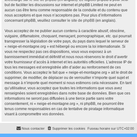
but de faciliter les discussions sur internet et phpBB Limited ne peut en
aucun cas être tenu comme responsable de la conduite et du contenu que
nous acceptons et que nous n’acceptons pas. Pour plus d’informations
concernant phpBB, veuillez consulter
le site de phpBB
(en anglais).
Vous acceptez de ne publier aucun contenu à caractère abusif, obscène,
vulgaire, diffamatoire, choquant, menaçant, pornographique, etc. qui pourrait
transgresser la législation de votre pays, du pays dans lequel le serveur de
« neige-et-montagne.org » est hébergé ou encore la loi internationale. Si
vous ne respectez pas ces dispositions, vous vous exposez à un
bannissement immédiat et définitif et nous nous réservons le droit d’avertir
votre fournisseur d’accès à internet et les autorités officielles. L’adresse IP de
tous les messages est enregistrée afin d’aider au renforcement de ces
conditions. Vous acceptez le fait que « neige-et-montagne.org » ait le droit de
supprimer, de modifier, de déplacer ou de verrouiller n’importe quel sujet et
message à n’importe quel moment si nous estimons cela nécessaire. En tant
qu’utilisateur, vous acceptez que toutes les informations que vous avez
renseignées soient enregistrées dans notre base de données. Bien que ces
informations ne seront pas diffusées à une tierce partie sans votre
consentement, ni « neige-et-montagne.org », ni phpBB, ne pourront être
tenus comme responsables en cas de tentative de piratage informatique
visant à compromettre vos données.
Nous contacter
Supprimer les cookies
Fuseau horaire sur
UTC+02:00