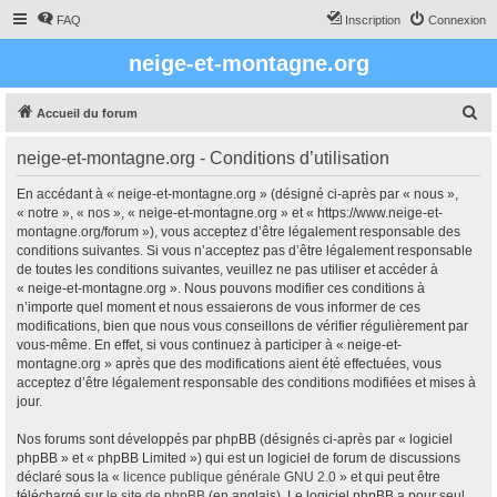
FAQ
Inscription
Connexion
neige-et-montagne.org
R
Accueil du forum
e
neige-et-montagne.org - Conditions d’utilisation
c
h
En accédant à « neige-et-montagne.org » (désigné ci-après par « nous »,
« notre », « nos », « neige-et-montagne.org » et « https://www.neige-et-
e
montagne.org/forum »), vous acceptez d’être légalement responsable des
r
conditions suivantes. Si vous n’acceptez pas d’être légalement responsable
de toutes les conditions suivantes, veuillez ne pas utiliser et accéder à
c
« neige-et-montagne.org ». Nous pouvons modifier ces conditions à
h
n’importe quel moment et nous essaierons de vous informer de ces
modifications, bien que nous vous conseillons de vérifier régulièrement par
e
vous-même. En effet, si vous continuez à participer à « neige-et-
r
montagne.org » après que des modifications aient été effectuées, vous
acceptez d’être légalement responsable des conditions modifiées et mises à
jour.
Nos forums sont développés par phpBB (désignés ci-après par « logiciel
phpBB » et « phpBB Limited ») qui est un logiciel de forum de discussions
déclaré sous la «
licence publique générale GNU 2.0
» et qui peut être
téléchargé sur
le site de phpBB
(en anglais). Le logiciel phpBB a pour seul