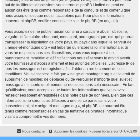
but de faciliter les discussions sur internet et phpBB Limited ne peut en
aucun cas être tenu comme responsable de la conduite et du contenu que
nous acceptons et que nous n’acceptons pas. Pour plus d’informations
concernant phpBB, veuillez consulter
le site de phpBB
(en anglais).
Vous acceptez de ne publier aucun contenu à caractère abusif, obscène,
vulgaire, diffamatoire, choquant, menaçant, pornographique, etc. qui pourrait
transgresser la législation de votre pays, du pays dans lequel le serveur de
« neige-et-montagne.org » est hébergé ou encore la loi internationale. Si
vous ne respectez pas ces dispositions, vous vous exposez à un
bannissement immédiat et définitif et nous nous réservons le droit d’avertir
votre fournisseur d’accès à internet et les autorités officielles. L’adresse IP de
tous les messages est enregistrée afin d’aider au renforcement de ces
conditions. Vous acceptez le fait que « neige-et-montagne.org » ait le droit de
supprimer, de modifier, de déplacer ou de verrouiller n’importe quel sujet et
message à n’importe quel moment si nous estimons cela nécessaire. En tant
qu’utilisateur, vous acceptez que toutes les informations que vous avez
renseignées soient enregistrées dans notre base de données. Bien que ces
informations ne seront pas diffusées à une tierce partie sans votre
consentement, ni « neige-et-montagne.org », ni phpBB, ne pourront être
tenus comme responsables en cas de tentative de piratage informatique
visant à compromettre vos données.
Nous contacter
Supprimer les cookies
Fuseau horaire sur
UTC+02:00