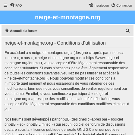
FAQ
Inscription
Connexion
neige-et-montagne.org
R
Accueil du forum
e
neige-et-montagne.org - Conditions d’utilisation
c
h
En accédant à « neige-et-montagne.org » (désigné ci-après par « nous »,
« notre », « nos », « neige-et-montagne.org » et « https://www.neige-et-
e
montagne.org/forum »), vous acceptez d’être légalement responsable des
r
conditions suivantes. Si vous n’acceptez pas d’être légalement responsable
de toutes les conditions suivantes, veuillez ne pas utiliser et accéder à
c
« neige-et-montagne.org ». Nous pouvons modifier ces conditions à
h
n’importe quel moment et nous essaierons de vous informer de ces
modifications, bien que nous vous conseillons de vérifier régulièrement par
e
vous-même. En effet, si vous continuez à participer à « neige-et-
r
montagne.org » après que des modifications aient été effectuées, vous
acceptez d’être légalement responsable des conditions modifiées et mises à
jour.
Nos forums sont développés par phpBB (désignés ci-après par « logiciel
phpBB » et « phpBB Limited ») qui est un logiciel de forum de discussions
déclaré sous la «
licence publique générale GNU 2.0
» et qui peut être
téléchargé sur
le site de phpBB
(en anglais). Le logiciel phpBB a pour seul