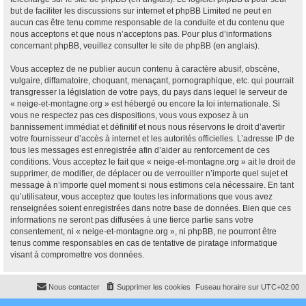
but de faciliter les discussions sur internet et phpBB Limited ne peut en
aucun cas être tenu comme responsable de la conduite et du contenu que
nous acceptons et que nous n’acceptons pas. Pour plus d’informations
concernant phpBB, veuillez consulter
le site de phpBB
(en anglais).
Vous acceptez de ne publier aucun contenu à caractère abusif, obscène,
vulgaire, diffamatoire, choquant, menaçant, pornographique, etc. qui pourrait
transgresser la législation de votre pays, du pays dans lequel le serveur de
« neige-et-montagne.org » est hébergé ou encore la loi internationale. Si
vous ne respectez pas ces dispositions, vous vous exposez à un
bannissement immédiat et définitif et nous nous réservons le droit d’avertir
votre fournisseur d’accès à internet et les autorités officielles. L’adresse IP de
tous les messages est enregistrée afin d’aider au renforcement de ces
conditions. Vous acceptez le fait que « neige-et-montagne.org » ait le droit de
supprimer, de modifier, de déplacer ou de verrouiller n’importe quel sujet et
message à n’importe quel moment si nous estimons cela nécessaire. En tant
qu’utilisateur, vous acceptez que toutes les informations que vous avez
renseignées soient enregistrées dans notre base de données. Bien que ces
informations ne seront pas diffusées à une tierce partie sans votre
consentement, ni « neige-et-montagne.org », ni phpBB, ne pourront être
tenus comme responsables en cas de tentative de piratage informatique
visant à compromettre vos données.
Nous contacter
Supprimer les cookies
Fuseau horaire sur
UTC+02:00